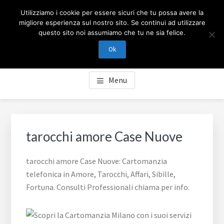
Passa
Passa
Skip
CARTOMANZIA MILANO
Utilizziamo i cookie per essere sicuri che tu possa avere la
al
al
to
migliore esperienza sul nostro sito. Se continui ad utilizzare
contenuto
piè
footer
questo sito noi assumiamo che tu ne sia felice.
Cartomanzia Milano, cartomanzia telefonica in Amore,
principale
di
navigation
Tarocchi, Affari, Sibille, Fortuna. Consulti Professionali
Ok
pagina
chiama per info.
Menu
tarocchi amore Case Nuove
tarocchi amore Case Nuove: Cartomanzia
telefonica in Amore, Tarocchi, Affari, Sibille,
Fortuna. Consulti Professionali chiama per info.