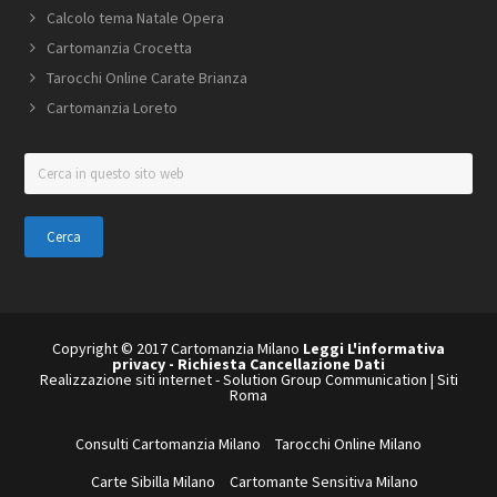
Calcolo tema Natale Opera
Cartomanzia Crocetta
Tarocchi Online Carate Brianza
Cartomanzia Loreto
Cerca
in
questo
sito
web
Copyright © 2017 Cartomanzia Milano
Leggi L'informativa
privacy
-
Richiesta Cancellazione Dati
Realizzazione siti internet
-
Solution Group Communication
|
Siti
Roma
Consulti Cartomanzia Milano
Tarocchi Online Milano
Carte Sibilla Milano
Cartomante Sensitiva Milano