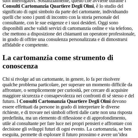
suoi interrogativi. Sostanzialmente, quello che avviene durante i
Consulti Cartomanzia Quartiere Degli Olmi
, è lo studio del
significato di ogni simbolo da parte del cartomante, individuando
quelli che sono i punti di incontro con la storia personale del
consultante, con le sue esigenze e i suoi desideri. Oggi sono
disponibili anche validi servizi di cartomanzia online e via telefono,
che mettono a disposizione dei chiamanti un operatore professionale,
in grado di offrire una consulenza personalizzata e di dimostrarsi
affidabile e competente.
La cartomanzia come strumento di
conoscenza
Chi si rivolge ad un cartomante, in genere, lo fa per risolvere
qualche problema particolare, per superare un momento difficile da
affrontare, o semplicemente per curiosità, per cercare di acquisire
maggiore sicurezza e consapevolezza nei confronti di sé stesso e del
futuro. I
Consulti Cartomanzia Quartiere Degli Olmi
devono
essere effettuati da persone in grado di interpretare le diverse
richieste, e di trovare nei simboli offerti dalle carte non una risposta
predefinita, ma un elemento di riflessione e di approfondimento,
utile al consultante per fare luce nei propri pensieri e affrontare con
decisione gli sviluppi futuri di ogni evento. La cartomanzia, se ben
eseguita, permette di esplorare il futuro prossimo e avere un’idea