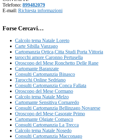
Telefono:
899482079
E-mail:
Richiesta informazioni
Forse Cercavi…
Calcolo tema Natale Loreto
Carte Sibilla Vanzago
Cartomanzia Ortica​,Citta Studi​ Porta Vittoria
tarocchi amore Caronno Pertusella
Oroscopo del Mese Ronchetto Delle Rane
Cartomante Baranzate
Consulti Cartomanzia Binasco
Tarocchi Online Sedriano
Consulti Cartomanzia Conca Fallata
Oroscopo del Mese Cormano
Calcolo tema Natale Melzo
Cartomante Sensitiva Cornaredo
Consulti Cartomanzia Bellinzago Novarese
Oroscopo del Mese Casorate Primo
Cartomante Olgiate Comasco
Consulti Cartomanzia La Trecca
Calcolo tema Natale Nosedo
Consulti Cartomanzia Macconago