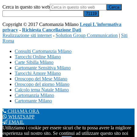
Cerca in questo sito web
Copyright © 2017 Cartomanzia Milano
Leggi L'informativa
privacy
-
Richiesta Cancellazione Dati
Realizzazione siti internet
-
Solution Group Communication
|
Siti
Roma
Consulti Cartomanzia Milano
Tarocchi Online Milano
Carte Sibilla Milano
Cartomante Sensitiva Milano
Tarocchi Amore Milano
Oroscopo del Mese Milano
Oroscopo del giorno Milano
Calcolo tema Natale Milano
Cartomanzia Milano
Cartomante Milano
CHIAMA ORA
WHATSAPP
EMAIL
Utilizziamo i cookie per essere sicuri che tu possa avere la migliore
esperienza sul nostro sito. Se continui ad utilizzare questo sito noi