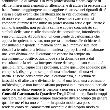
sentimentali o di lavoro. Un vero professionista è però capace di
offrire interessanti elementi di riflessione, e di aiutare la persona che
ha di fronte a raggiungere una maggiore chiarezza nei riguardi di sé
stessa e degli eventi che caratterizzano la vita quotidiana. Per
riconoscere un cartomante esperto è bene osservare come si
comporta durante il consulto: un professionista serio e qualificato è
calmo, tranquillo, non perde la calma e appare concentrato sui
simboli delle carte e sulle domande del consultante, infondendo un
senso di fiducia. Al contrario, un consulente di cartomanzia che
appaia irrequieto, nervoso, non presta attenzione alle richieste dei
consultanti e risponde in maniera confusa e improvvisata, non
riuscirà a terminare la lettura in maniera appropriata ed a elaborare
una vera divinazione. Il cartomante esperto ha sempre un
atteggiamento positivo, qualunque sia la domanda posta dal
consultante e la relativa interpretazione dei segni: il suo compito è
quello di fargli capire che i problemi, anche quelli che appaiono più
complessi, dispongono sempre di una soluzione e di una via di
uscita. E’ bene considerare che la cartomanzia, e la lettura dei
tarocchi o di altre carte divinatorie, non è una fede, una credenza o
un’ideologia, e non intende affatto proporsi in questo modo: per tale
motivo si invitano sempre le persone a non essere ossessionate dai
Consulti Cartomanzia Quartiere Degli Olmi
, interpellando troppi
operatori, ma di lasciare sempre trascorrere diverso tempo (in genere
qualche mese) tra uno e l’altro. In questo modo sarà possibile
rendersi conto dei cambiamenti avvenuti e del proprio modo di