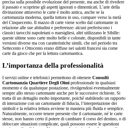
precisa sulla possibile evoluzione del presente, ma anche di rivedere
il passato e scoprirne gli aspetti ignorati o dimenticati. L’arte della
divinazione attraverso le carte è molto antica, anche se la
cartomanzia moderna, quella tuttora in uso, compare verso la metà
del Cinquecento. Il mazzo di carte viene scelto dal cartomante in
relazione alle sue abitudini e preferenze: alcuni preferiscono i
classici tarocchi napoletani o marsigliesi, altri utilizzano le Sibille:
queste ultime sono carte molto belle e colorate, disponibili in tante
versioni diverse ma con caratteristiche simili, che nel periodo tra
Settecento e Ottocento erano diffuse nei salotti francesi sia come
carte da gioco che per la lettura cartomantica.
L’importanza della professionalità
I servizi online e telefonici permettono di ottenere
Consulti
Cartomanzia Quartiere Degli Olmi
professionale in qualsiasi
momento e da qualunque postazione, rivolgendosi eventualmente
sempre allo stesso cartomante anche per le successive richieste. Si
tratta di un dettaglio molto importante, poiché stabilendo un rapporto
di interazione con un cartomante di fiducia, l’interpretazione dei
simboli e la relativa lettura avviene in maniera più fluida e semplice.
Naturalmente, occorre tenere presente che il cartomante, né le carte
stesse, non hanno certo il potere di cambiare il corso del destino, o di
sbloccare situazioni complicate, quali possono essere le questioni