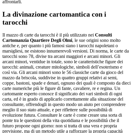
affrontarli.
La divinazione cartomantica con i
tarocchi
Il mazzo di carte da tarocchi è il più utilizzato nei
Consulti
Cartomanzia Quartiere Degli Olmi
, le sue origini sono molto
antiche e, per quanto i più famosi siano i tarocchi napoletani o
marsigliesi, ne esistono innumerevoli versioni. Di norma, le carte da
tarocchi sono 78, divise tra arcani maggiori e arcani minori. Gli
arcani minori, ventidue in totale, sono le caratteristiche figure dei
tarocchi: animali, creature mitologiche, simboli dell’esoterismo e
così via. Gli arcani minori sono le 56 classiche carte da gioco del
mazzo da briscola, suddivise in quattro gruppi relativi ai semi,
coppe, bastoni, spade e denari, ognuno dei quali è composto da dieci
carte numeriche più le figure di fante, cavaliere, re e regina. Un
cartomante esperto conosce il significato dei vari simboli di ogni
carta, ed è in grado di applicarlo correttamente alla situazione del
consultante, offrendogli in questo modo un aiuto per comprendere
meglio il suo stato attuale, e per riflettere sulle possibilità di
evoluzione futura. Consultare le carte è come creare una sorta di
ponte tra le questioni della vita quotidiana e le possibilità che il
futuro propone ogni giorno: non si tratta di una vera e propria
previsione, ma di un metodo utile a rafforzare la propria capacità