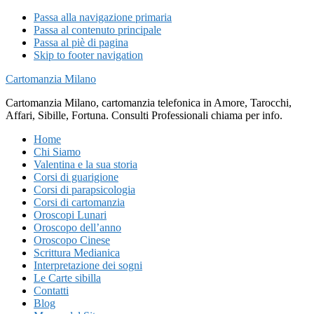
Passa alla navigazione primaria
Passa al contenuto principale
Passa al piè di pagina
Skip to footer navigation
Cartomanzia Milano
Cartomanzia Milano, cartomanzia telefonica in Amore, Tarocchi,
Affari, Sibille, Fortuna. Consulti Professionali chiama per info.
Home
Chi Siamo
Valentina e la sua storia
Corsi di guarigione
Corsi di parapsicologia
Corsi di cartomanzia
Oroscopi Lunari
Oroscopo dell’anno
Oroscopo Cinese
Scrittura Medianica
Interpretazione dei sogni
Le Carte sibilla
Contatti
Blog