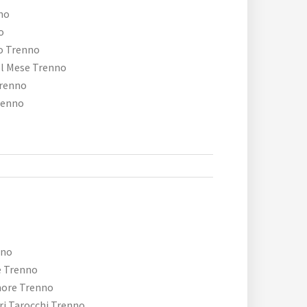
no
o
o Trenno
el Mese Trenno
Trenno
renno
nno
e Trenno
more Trenno
tri Tarocchi Trenno