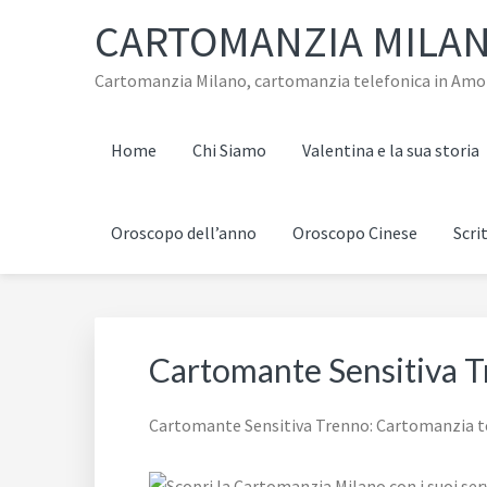
Passa
Passa
Passa
Skip
CARTOMANZIA MILA
alla
al
al
to
navigazione
contenuto
piè
footer
Cartomanzia Milano, cartomanzia telefonica in Amore, 
primaria
principale
di
navigation
pagina
Home
Chi Siamo
Valentina e la sua storia
Oroscopo dell’anno
Oroscopo Cinese
Scri
Cartomante Sensitiva 
Cartomante Sensitiva Trenno: Cartomanzia tele