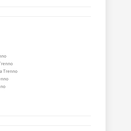
enno
 Trenno
la Trenno
enno
nno