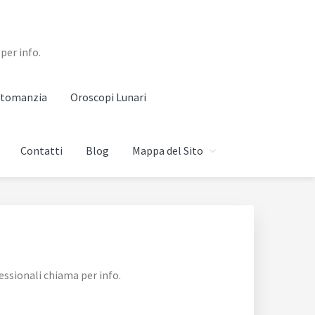
per info.
artomanzia
Oroscopi Lunari
Contatti
Blog
Mappa del Sito
essionali chiama per info.