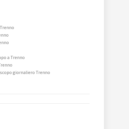
 Trenno
renno
enno
copo a Trenno
Trenno
oscopo giornaliero Trenno