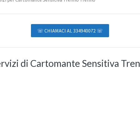
☏ CHIAMACI AL 334940072 ☏
rvizi di Cartomante Sensitiva Tre