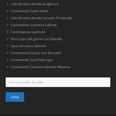
Calcolo tema Natale Grugliasco
Cartomante Santa Giulia
Calcolo tema Natale Caronno Pertusella
Cartomante Sensitiva Galliate
Cartomanzia Gamboló
Oroscopo del giorno Lacchiarella
tarocchi amore Barona
Cartomanzia Sesto San Giovanni
Cartomante Sant’Ambrogio
Cartomante Sensitiva Novate Milanese
Cerca
in
questo
sito
web