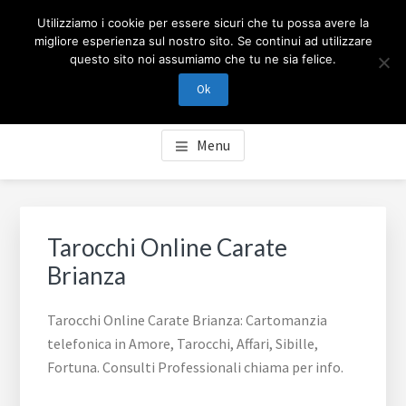
Passa
Passa
Skip
CARTOMANZIA MILANO
Utilizziamo i cookie per essere sicuri che tu possa avere la
al
al
to
migliore esperienza sul nostro sito. Se continui ad utilizzare
contenuto
piè
footer
questo sito noi assumiamo che tu ne sia felice.
Cartomanzia Milano, cartomanzia telefonica in Amore,
principale
di
navigation
Tarocchi, Affari, Sibille, Fortuna. Consulti Professionali
Ok
pagina
chiama per info.
Menu
Tarocchi Online Carate
Brianza
Tarocchi Online Carate Brianza: Cartomanzia
telefonica in Amore, Tarocchi, Affari, Sibille,
Fortuna. Consulti Professionali chiama per info.