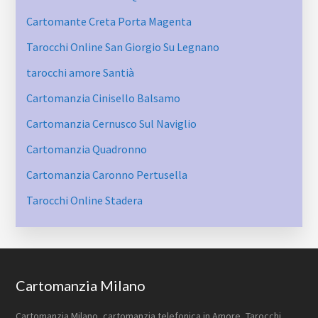
Cartomante Creta Porta Magenta
Tarocchi Online San Giorgio Su Legnano
tarocchi amore Santià
Cartomanzia Cinisello Balsamo
Cartomanzia Cernusco Sul Naviglio
Cartomanzia Quadronno
Cartomanzia Caronno Pertusella
Tarocchi Online Stadera
Footer
Cartomanzia Milano
Cartomanzia Milano, cartomanzia telefonica in Amore, Tarocchi,