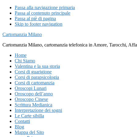
Passa alla navigazione primaria
Passa al contenuto principale
Passa al piè di pagina
Skip to footer navigation
Cartomanzia Milano
Cartomanzia Milano, cartomanzia telefonica in Amore, Tarocchi, Affari
Home
Chi Siamo
Valentina e la sua storia
Corsi di guarigione
Corsi di parapsicologia
Corsi di cartomanzia
Oroscopi Lunari
Oroscopo dell’anno
Oroscopo Cinese
Scrittura Medianica
Interpretazione dei sogni
Le Carte sibilla
Contatti
Blog
Mappa del Sito