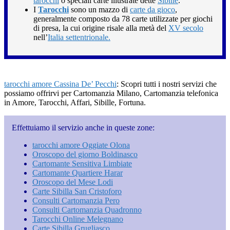
tarocchi
o speciali carte illustrate dette
Sibille
.
I
Tarocchi
sono un mazzo di
carte da gioco
,
generalmente composto da 78 carte utilizzate per giochi
di presa, la cui origine risale alla metà del
XV secolo
nell’
Italia settentrionale.
tarocchi amore Cassina De’ Pecchi
: Scopri tutti i nostri servizi che
possiamo offrirvi per Cartomanzia Milano, Cartomanzia telefonica
in Amore, Tarocchi, Affari, Sibille, Fortuna.
Effettuiamo il servizio anche in queste zone:
tarocchi amore Oggiate Olona
Oroscopo del giorno Boldinasco
Cartomante Sensitiva Limbiate
Cartomante Quartiere Harar
Oroscopo del Mese Lodi
Carte Sibilla San Cristoforo
Consulti Cartomanzia Pero
Consulti Cartomanzia Quadronno
Tarocchi Online Melegnano
Carte Sibilla Grugliasco