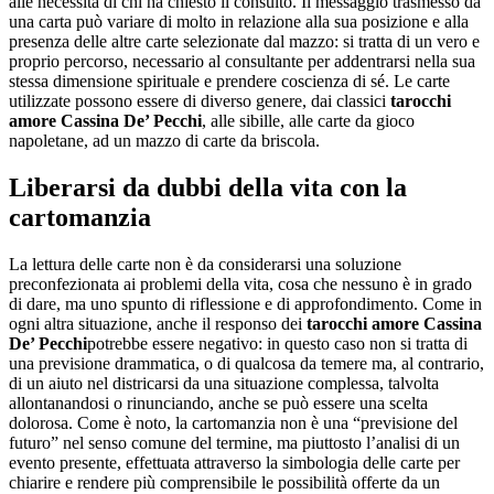
alle necessità di chi ha chiesto il consulto. Il messaggio trasmesso da
una carta può variare di molto in relazione alla sua posizione e alla
presenza delle altre carte selezionate dal mazzo: si tratta di un vero e
proprio percorso, necessario al consultante per addentrarsi nella sua
stessa dimensione spirituale e prendere coscienza di sé. Le carte
utilizzate possono essere di diverso genere, dai classici
tarocchi
amore Cassina De’ Pecchi
, alle sibille, alle carte da gioco
napoletane, ad un mazzo di carte da briscola.
Liberarsi da dubbi della vita con la
cartomanzia
La lettura delle carte non è da considerarsi una soluzione
preconfezionata ai problemi della vita, cosa che nessuno è in grado
di dare, ma uno spunto di riflessione e di approfondimento. Come in
ogni altra situazione, anche il responso dei
tarocchi amore Cassina
De’ Pecchi
potrebbe essere negativo: in questo caso non si tratta di
una previsione drammatica, o di qualcosa da temere ma, al contrario,
di un aiuto nel districarsi da una situazione complessa, talvolta
allontanandosi o rinunciando, anche se può essere una scelta
dolorosa. Come è noto, la cartomanzia non è una “previsione del
futuro” nel senso comune del termine, ma piuttosto l’analisi di un
evento presente, effettuata attraverso la simbologia delle carte per
chiarire e rendere più comprensibile le possibilità offerte da un