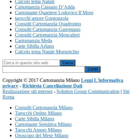
Calcolo tema Natale
Cartomanzia Cassano D’Adda
Cartomante Quartiere Lodovico Il Moro
tarocchi amore Gorgonzola
Consulti Cartomanzia Quadronno
Consulti Cartomanzia Garegnano
Consulti Cartomanzia Moncalieri
Cartomanzia Meda
Carte Sibilla Arluno
Calcolo tema Natale Morsenchio
Cerca
in
questo
sito
Copyright © 2017 Cartomanzia Milano
Leggi L'informativa
web
privacy
-
Richiesta Cancellazione Dati
Realizzazione siti internet
-
Solution Group Communication
|
Siti
Roma
Consulti Cartomanzia Milano
Tarocchi Online Milano
Carte Sibilla Milano
Cartomante Sensitiva Milano
Tarocchi Amore Milano
Oroscopo del Mese Milano