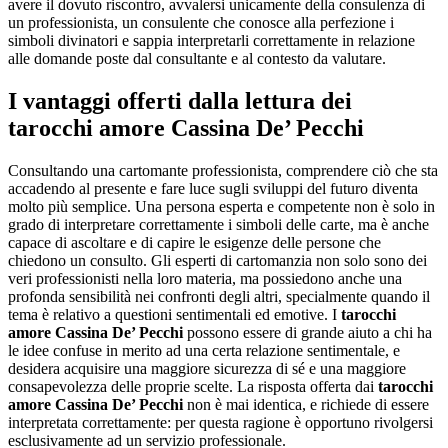
avere il dovuto riscontro, avvalersi unicamente della consulenza di
un professionista, un consulente che conosce alla perfezione i
simboli divinatori e sappia interpretarli correttamente in relazione
alle domande poste dal consultante e al contesto da valutare.
I vantaggi offerti dalla lettura dei
tarocchi amore Cassina De’ Pecchi
Consultando una cartomante professionista, comprendere ciò che sta
accadendo al presente e fare luce sugli sviluppi del futuro diventa
molto più semplice. Una persona esperta e competente non è solo in
grado di interpretare correttamente i simboli delle carte, ma è anche
capace di ascoltare e di capire le esigenze delle persone che
chiedono un consulto. Gli esperti di cartomanzia non solo sono dei
veri professionisti nella loro materia, ma possiedono anche una
profonda sensibilità nei confronti degli altri, specialmente quando il
tema è relativo a questioni sentimentali ed emotive. I
tarocchi
amore Cassina De’ Pecchi
possono essere di grande aiuto a chi ha
le idee confuse in merito ad una certa relazione sentimentale, e
desidera acquisire una maggiore sicurezza di sé e una maggiore
consapevolezza delle proprie scelte. La risposta offerta dai
tarocchi
amore Cassina De’ Pecchi
non è mai identica, e richiede di essere
interpretata correttamente: per questa ragione è opportuno rivolgersi
esclusivamente ad un servizio professionale.