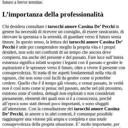
futuro a breve termine.
L’importanza della professionalità
Chi desidera consultare i
tarocchi amore Cassina De’ Pecchi
in
genere ha necessità di ricevere un consiglio, di essere rassicurato, di
ritrovare la speranza o la serenità, di guardare verso il futuro senza
timore. In questo senso, la lettura dei
tarocchi amore Cassina De’
Pecchi
è utile per comprendere meglio la propria vita e i propri
desideri, non solo nei confronti di un tempo che ancora deve
compiersi, ma anche del presente e del passato. Fare luce sull’intera
esistenza significa infatti scoprire i legami con il passato e gestire le
aspirazioni e le speranze verso il futuro, oltre a vivere il presente con
consapevolezza. Si tratta di tre aspetti fondamentali nella vita di
ognuno, che non sono così facili da gestire come si potrebbe
credere. Quello che è il tempo già vissuto, e ormai passato, in verità
non è così noto come si pensa: nel passato, anche nel più prossimo,
esistono zone d’ombra, dettagli non esplorati o non considerati
pienamente, elementi dei quali non si è a conoscenza, perché
all’epoca sono stati ritenuti poco importanti, o sono sfuggiti
all’attenzione. Con la consultazione dei
tarocchi amore Cassina
De’ Pecchi
, in amore o in altri contesti, è comunque possibile
raggiungere una visione più ampia e completa e una totale
consapevolezza della propria situazione. E’ molto importante, per