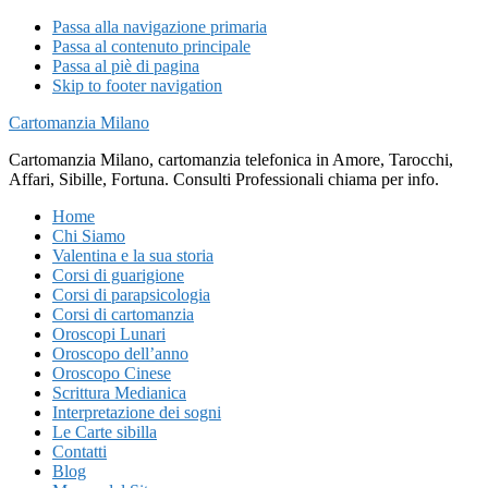
Passa alla navigazione primaria
Passa al contenuto principale
Passa al piè di pagina
Skip to footer navigation
Cartomanzia Milano
Cartomanzia Milano, cartomanzia telefonica in Amore, Tarocchi,
Affari, Sibille, Fortuna. Consulti Professionali chiama per info.
Home
Chi Siamo
Valentina e la sua storia
Corsi di guarigione
Corsi di parapsicologia
Corsi di cartomanzia
Oroscopi Lunari
Oroscopo dell’anno
Oroscopo Cinese
Scrittura Medianica
Interpretazione dei sogni
Le Carte sibilla
Contatti
Blog