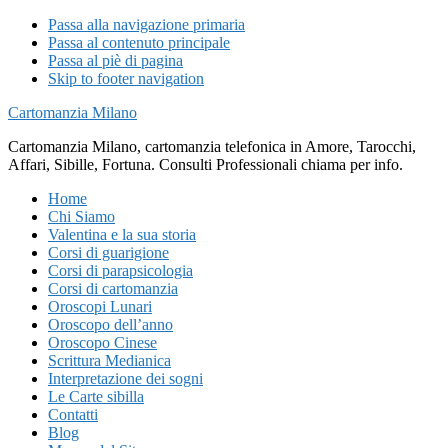
Passa alla navigazione primaria
Passa al contenuto principale
Passa al piè di pagina
Skip to footer navigation
Cartomanzia Milano
Cartomanzia Milano, cartomanzia telefonica in Amore, Tarocchi,
Affari, Sibille, Fortuna. Consulti Professionali chiama per info.
Home
Chi Siamo
Valentina e la sua storia
Corsi di guarigione
Corsi di parapsicologia
Corsi di cartomanzia
Oroscopi Lunari
Oroscopo dell’anno
Oroscopo Cinese
Scrittura Medianica
Interpretazione dei sogni
Le Carte sibilla
Contatti
Blog