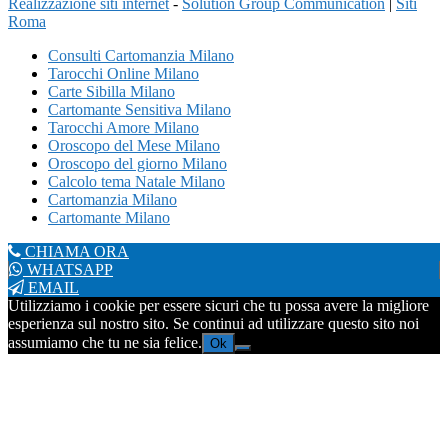
Realizzazione siti internet
-
Solution Group Communication
|
Siti
Roma
Consulti Cartomanzia Milano
Tarocchi Online Milano
Carte Sibilla Milano
Cartomante Sensitiva Milano
Tarocchi Amore Milano
Oroscopo del Mese Milano
Oroscopo del giorno Milano
Calcolo tema Natale Milano
Cartomanzia Milano
Cartomante Milano
CHIAMA ORA
WHATSAPP
EMAIL
Utilizziamo i cookie per essere sicuri che tu possa avere la migliore
esperienza sul nostro sito. Se continui ad utilizzare questo sito noi
assumiamo che tu ne sia felice.
Ok