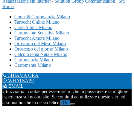
Realizzazione siti internet
-
Solution Group Communication
|
Siti
Roma
Consulti Cartomanzia Milano
Tarocchi Online Milano
Carte Sibilla Milano
Cartomante Sensitiva Milano
Tarocchi Amore Milano
Oroscopo del Mese Milano
Oroscopo del giorno Milano
Calcolo tema Natale Milano
Cartomanzia Milano
Cartomante Milano
CHIAMA ORA
WHATSAPP
EMAIL
Utilizziamo i cookie per essere sicuri che tu possa avere la migliore
esperienza sul nostro sito. Se continui ad utilizzare questo sito noi
assumiamo che tu ne sia felice.
Ok