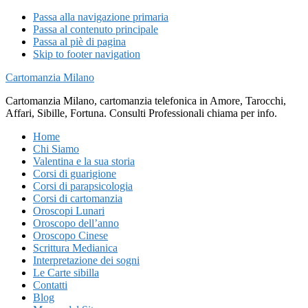
Passa alla navigazione primaria
Passa al contenuto principale
Passa al piè di pagina
Skip to footer navigation
Cartomanzia Milano
Cartomanzia Milano, cartomanzia telefonica in Amore, Tarocchi,
Affari, Sibille, Fortuna. Consulti Professionali chiama per info.
Home
Chi Siamo
Valentina e la sua storia
Corsi di guarigione
Corsi di parapsicologia
Corsi di cartomanzia
Oroscopi Lunari
Oroscopo dell’anno
Oroscopo Cinese
Scrittura Medianica
Interpretazione dei sogni
Le Carte sibilla
Contatti
Blog