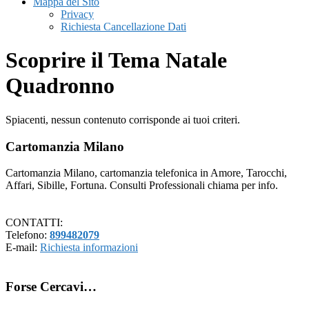
Mappa del Sito
Privacy
Richiesta Cancellazione Dati
Scoprire il Tema Natale
Quadronno
Spiacenti, nessun contenuto corrisponde ai tuoi criteri.
Footer
Cartomanzia Milano
Cartomanzia Milano, cartomanzia telefonica in Amore, Tarocchi,
Affari, Sibille, Fortuna. Consulti Professionali chiama per info.
CONTATTI:
Telefono:
899482079
E-mail:
Richiesta informazioni
Forse Cercavi…