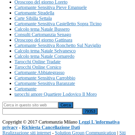
Oroscopo del giorno Loreto
Cartomante Sensitiva Pieve Emanuele
Cartomante Stradella
Carte Sibilla Settala
Cartomante Sensitiva Castelletto Sopra Ticino
Calcolo tema Natale Bussero
Consulti Cartomanzia Senago
Oroscopo del giorno Gattinara
Cartomante Sensitiva Ronchetto Sul Naviglio
Calcolo tema Natale Selvanesco
Calcolo tema Natale Cornaredo
Tarocchi Online Tradate
Tarocchi Online Corsico
Cartomante Abbiategrasso
Cartomante Sensitiva Carrobbio
Cartomante Sensitiva Baranzate
Cartomante
tarocchi amore Quartiere Lodovico Il Moro
Cerca
in
questo
sito
Copyright © 2017 Cartomanzia Milano
Leggi L'informativa
web
privacy
-
Richiesta Cancellazione Dati
Realizzazione siti internet
-
Solution Group Communication
|
Siti