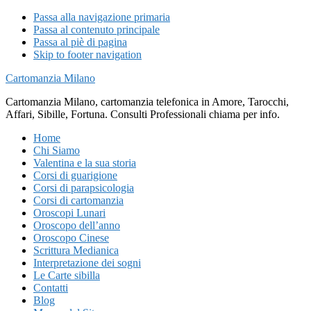
Passa alla navigazione primaria
Passa al contenuto principale
Passa al piè di pagina
Skip to footer navigation
Cartomanzia Milano
Cartomanzia Milano, cartomanzia telefonica in Amore, Tarocchi,
Affari, Sibille, Fortuna. Consulti Professionali chiama per info.
Home
Chi Siamo
Valentina e la sua storia
Corsi di guarigione
Corsi di parapsicologia
Corsi di cartomanzia
Oroscopi Lunari
Oroscopo dell’anno
Oroscopo Cinese
Scrittura Medianica
Interpretazione dei sogni
Le Carte sibilla
Contatti
Blog