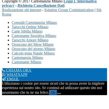
Copyright © 2017 Cartomanzia Milano
Leggi L'informativa
privacy
-
Richiesta Cancellazione Dati
Realizzazione siti internet
-
Solution Group Communication
|
Siti
Roma
Consulti Cartomanzia Milano
Tarocchi Online Milano
Carte Sibilla Milano
Cartomante Sensitiva Milano
Tarocchi Amore Milano
Oroscopo del Mese Milano
Oroscopo del giorno Milano
Calcolo tema Natale Milano
Cartomanzia Milano
Cartomante Milano
CHIAMA ORA
WHATSAPP
EMAIL
Utilizziamo i cookie per essere sicuri che tu possa avere la migliore
esperienza sul nostro sito. Se continui ad utilizzare questo sito noi
assumiamo che tu ne sia felice.
Ok