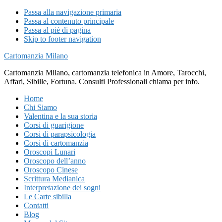
Passa alla navigazione primaria
Passa al contenuto principale
Passa al piè di pagina
Skip to footer navigation
Cartomanzia Milano
Cartomanzia Milano, cartomanzia telefonica in Amore, Tarocchi,
Affari, Sibille, Fortuna. Consulti Professionali chiama per info.
Home
Chi Siamo
Valentina e la sua storia
Corsi di guarigione
Corsi di parapsicologia
Corsi di cartomanzia
Oroscopi Lunari
Oroscopo dell’anno
Oroscopo Cinese
Scrittura Medianica
Interpretazione dei sogni
Le Carte sibilla
Contatti
Blog