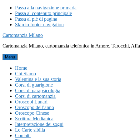
Passa alla navigazione primaria
Passa al contenuto principale
Passa al piè di pagina
Skip to footer navigation
Cartomanzia Milano
Cartomanzia Milano, cartomanzia telefonica in Amore, Tarocchi, Affari
Menu
Home
Chi Siamo
Valentina e la sua storia
Corsi di guarigione
Corsi di parapsicologia
Corsi di cartomanzia
Oroscopi Lunari
Oroscopo dell’anno
Oroscopo Cinese
Scrittura Medianica
Interpretazione dei sogni
Le Carte sibilla
Contatti