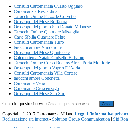
Consulti Cartomanzia Quarto Oggiaro
Cartomanzia Rescaldina
Tarocchi Online ​Piazzale ​Corvetto
Oroscopo del Mese Boffalora
Oroscopo del giorno San Donato Milanese
Tarocchi Online Quartiere Missaglia
Carte Sibilla Quartiere Feltre
Consulti Cartomanzia Turro
tarocchi amore Vimodrone
Oroscopo del Mese Quintosole
Calcolo tema Natale Cinisello Balsamo
Tarocchi Online ​Corso Buenos Aires,​ Porta Monforte
Oroscopo del giorno Vaprio D’Adda
Consulti Cartomanzia Villa Cortese
tarocchi amore Conchetta
Cartomante Vetra
Cartomante Crescenzago
Oroscopo del Mese San Siro
Cerca in questo sito web
Copyright © 2017 Cartomanzia Milano
Leggi L'informativa privac
Realizzazione siti internet
-
Solution Group Communication
|
Siti Ro