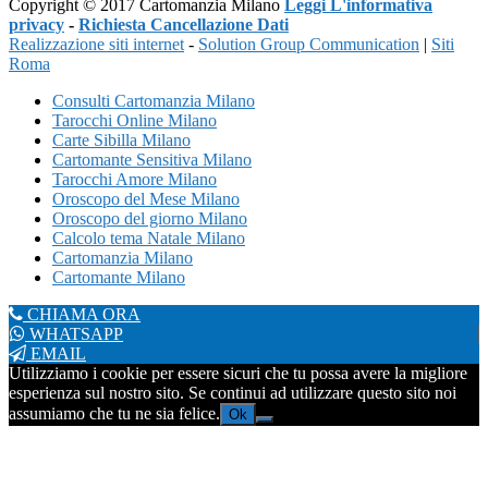
Copyright © 2017 Cartomanzia Milano
Leggi L'informativa
privacy
-
Richiesta Cancellazione Dati
Realizzazione siti internet
-
Solution Group Communication
|
Siti
Roma
Consulti Cartomanzia Milano
Tarocchi Online Milano
Carte Sibilla Milano
Cartomante Sensitiva Milano
Tarocchi Amore Milano
Oroscopo del Mese Milano
Oroscopo del giorno Milano
Calcolo tema Natale Milano
Cartomanzia Milano
Cartomante Milano
CHIAMA ORA
WHATSAPP
EMAIL
Utilizziamo i cookie per essere sicuri che tu possa avere la migliore
esperienza sul nostro sito. Se continui ad utilizzare questo sito noi
assumiamo che tu ne sia felice.
Ok