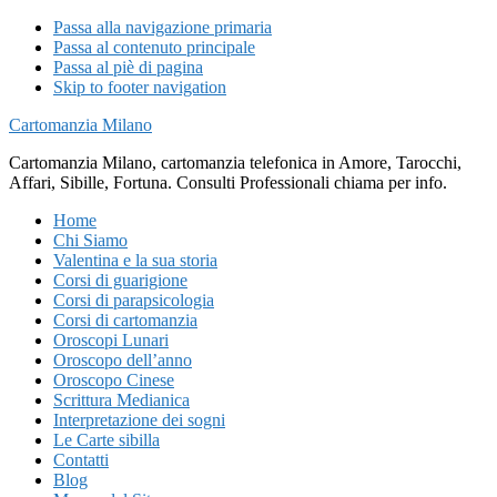
Passa alla navigazione primaria
Passa al contenuto principale
Passa al piè di pagina
Skip to footer navigation
Cartomanzia Milano
Cartomanzia Milano, cartomanzia telefonica in Amore, Tarocchi,
Affari, Sibille, Fortuna. Consulti Professionali chiama per info.
Home
Chi Siamo
Valentina e la sua storia
Corsi di guarigione
Corsi di parapsicologia
Corsi di cartomanzia
Oroscopi Lunari
Oroscopo dell’anno
Oroscopo Cinese
Scrittura Medianica
Interpretazione dei sogni
Le Carte sibilla
Contatti
Blog