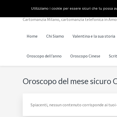
Passa
Passa
Passa
Skip
CARTOMANZIA MILA
Utilizziamo i cookie per essere sicuri che tu possa av
alla
al
al
to
navigazione
contenuto
piè
footer
Cartomanzia Milano, cartomanzia telefonica in Amore, 
primaria
principale
di
navigation
pagina
Home
Chi Siamo
Valentina e la sua storia
Oroscopo dell’anno
Oroscopo Cinese
Scri
Oroscopo del mese sicuro 
Spiacenti, nessun contenuto corrisponde ai tuoi c