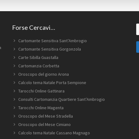
Forse Cercavi…
C
in
q
Cartomante Sensitiva Sant’Ambrogio
s
a
Cartomante Sensitiva Gorgonzola
w
Carte Sibilla Guastalla
Cartomanzia Corbetta
Oroscopo del giorno Arona
Calcolo tema Natale Porta Sempione
Tarocchi Online Gattinara
Consulti Cartomanzia Quartiere Sant’Ambrogio
Tarocchi Online Magenta
Oroscopo del Mese Stradella
Oroscopo del Mese Cimiano
Calcolo tema Natale Cassano Magnago