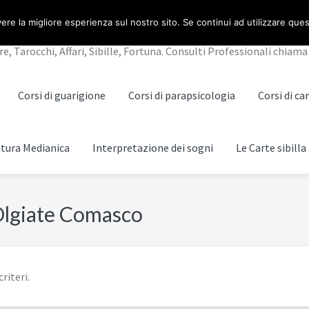
NO
ere la migliore esperienza sul nostro sito. Se continui ad utilizzare que
Tarocchi, Affari, Sibille, Fortuna. Consulti Professionali chiama 
Corsi di guarigione
Corsi di parapsicologia
Corsi di c
ttura Medianica
Interpretazione dei sogni
Le Carte sibilla
Olgiate Comasco
riteri.