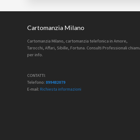
Footer
Cartomanzia Milano
Cartomanzia Milano, cartomanzia telefonica in Amore,
Tarocchi, Affari, Sibille, Fortuna. Consulti Professionali chiam
per info.
CONTATTI:
Telefono:
899482079
E-mail:
Richiesta informazioni