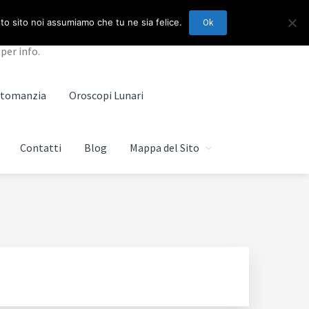
sto sito noi assumiamo che tu ne sia felice.
Ok
per info.
artomanzia
Oroscopi Lunari
Contatti
Blog
Mappa del Sito