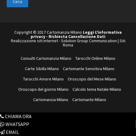
sito
web
Copyright © 2017 Cartomanzia Milano
Leggi L'informativa
privacy
-
Richiesta Cancellazione Dati
Realizzazione siti internet
-
Solution Group Communication
|
Siti
Roma
Consulti Cartomanzia Milano
Tarocchi Online Milano
Carte Sibilla Milano
Cartomante Sensitiva Milano
Tarocchi Amore Milano
Oroscopo del Mese Milano
Oroscopo del giorno Milano
Calcolo tema Natale Milano
Cartomanzia Milano
Cartomante Milano
CHIAMA ORA
WHATSAPP
EMAIL