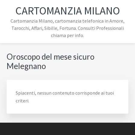
Passa
Passa
Passa
Skip
CARTOMANZIA MILANO
alla
al
al
to
navigazione
contenuto
piè
footer
Cartomanzia Milano, cartomanzia telefonica in Amore,
primaria
principale
di
navigation
Tarocchi, Affari, Sibille, Fortuna. Consulti Professionali
pagina
chiama per info.
Oroscopo del mese sicuro
Melegnano
Spiacenti, nessun contenuto corrisponde ai tuoi
criteri.