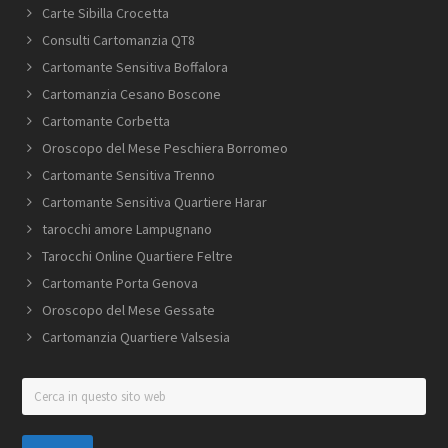
Carte Sibilla Crocetta
Consulti Cartomanzia QT8
Cartomante Sensitiva Boffalora
Cartomanzia Cesano Boscone
Cartomante Corbetta
Oroscopo del Mese Peschiera Borromeo
Cartomante Sensitiva Trenno
Cartomante Sensitiva Quartiere Harar
tarocchi amore Lampugnano
Tarocchi Online Quartiere Feltre
Cartomante Porta Genova
Oroscopo del Mese Gessate
Cartomanzia Quartiere Valsesia
Cerca
in
questo