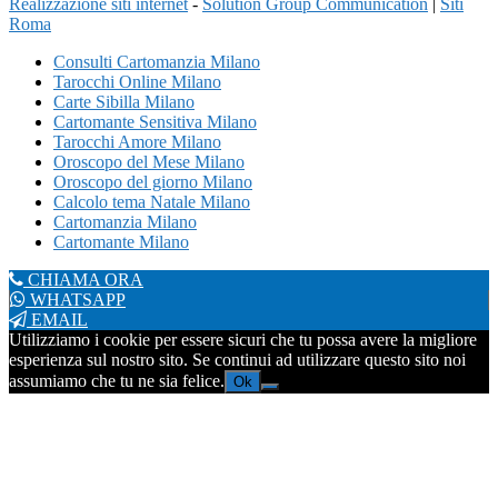
Realizzazione siti internet
-
Solution Group Communication
|
Siti
Roma
Consulti Cartomanzia Milano
Tarocchi Online Milano
Carte Sibilla Milano
Cartomante Sensitiva Milano
Tarocchi Amore Milano
Oroscopo del Mese Milano
Oroscopo del giorno Milano
Calcolo tema Natale Milano
Cartomanzia Milano
Cartomante Milano
CHIAMA ORA
WHATSAPP
EMAIL
Utilizziamo i cookie per essere sicuri che tu possa avere la migliore
esperienza sul nostro sito. Se continui ad utilizzare questo sito noi
assumiamo che tu ne sia felice.
Ok