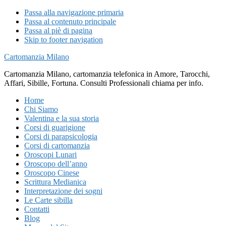
Passa alla navigazione primaria
Passa al contenuto principale
Passa al piè di pagina
Skip to footer navigation
Cartomanzia Milano
Cartomanzia Milano, cartomanzia telefonica in Amore, Tarocchi,
Affari, Sibille, Fortuna. Consulti Professionali chiama per info.
Home
Chi Siamo
Valentina e la sua storia
Corsi di guarigione
Corsi di parapsicologia
Corsi di cartomanzia
Oroscopi Lunari
Oroscopo dell’anno
Oroscopo Cinese
Scrittura Medianica
Interpretazione dei sogni
Le Carte sibilla
Contatti
Blog