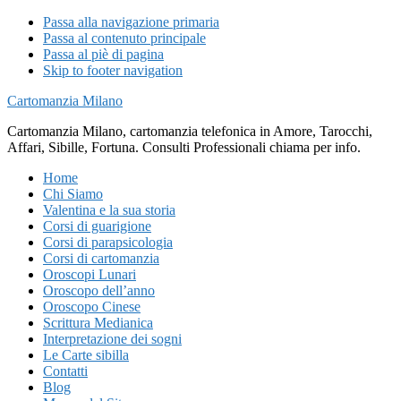
Passa alla navigazione primaria
Passa al contenuto principale
Passa al piè di pagina
Skip to footer navigation
Cartomanzia Milano
Cartomanzia Milano, cartomanzia telefonica in Amore, Tarocchi,
Affari, Sibille, Fortuna. Consulti Professionali chiama per info.
Home
Chi Siamo
Valentina e la sua storia
Corsi di guarigione
Corsi di parapsicologia
Corsi di cartomanzia
Oroscopi Lunari
Oroscopo dell’anno
Oroscopo Cinese
Scrittura Medianica
Interpretazione dei sogni
Le Carte sibilla
Contatti
Blog