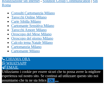
Realizzazione siti internet
-
Solution Group Communication
|
Siti
Roma
Consulti Cartomanzia Milano
Tarocchi Online Milano
Carte Sibilla Milano
Cartomante Sensitiva Milano
Tarocchi Amore Milano
Oroscopo del Mese Milano
Oroscopo del giorno Milano
Calcolo tema Natale Milano
Cartomanzia Milano
Cartomante Milano
CHIAMA ORA
WHATSAPP
EMAIL
Utilizziamo i cookie per essere sicuri che tu possa avere la migliore
esperienza sul nostro sito. Se continui ad utilizzare questo sito noi
assumiamo che tu ne sia felice.
Ok