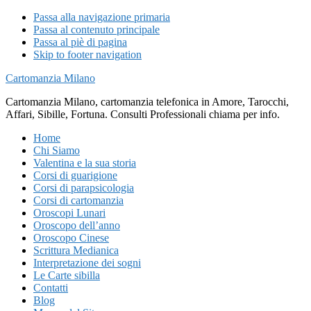
Passa alla navigazione primaria
Passa al contenuto principale
Passa al piè di pagina
Skip to footer navigation
Cartomanzia Milano
Cartomanzia Milano, cartomanzia telefonica in Amore, Tarocchi,
Affari, Sibille, Fortuna. Consulti Professionali chiama per info.
Home
Chi Siamo
Valentina e la sua storia
Corsi di guarigione
Corsi di parapsicologia
Corsi di cartomanzia
Oroscopi Lunari
Oroscopo dell’anno
Oroscopo Cinese
Scrittura Medianica
Interpretazione dei sogni
Le Carte sibilla
Contatti
Blog