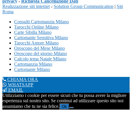
privacy
-
Richiesta Cancellazione Dati
Realizzazione siti internet
-
Solution Group Communication
|
Siti
Roma
Consulti Cartomanzia Milano
Tarocchi Online Milano
Carte Sibilla Milano
Cartomante Sensitiva Milano
Tarocchi Amore Milano
Oroscopo del Mese Milano
Oroscopo del giorno Milano
Calcolo tema Natale Milano
Cartomanzia Milano
Cartomante Milano
CHIAMA ORA
WHATSAPP
EMAIL
Utilizziamo i cookie per essere sicuri che tu possa avere la migliore
esperienza sul nostro sito. Se continui ad utilizzare questo sito noi
assumiamo che tu ne sia felice.
Ok