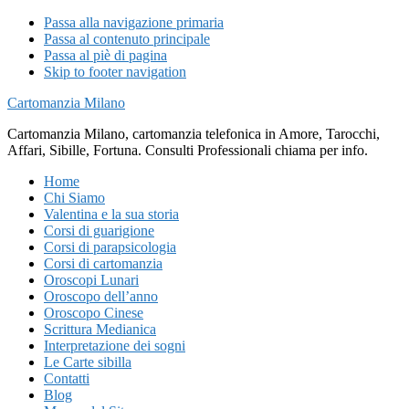
Passa alla navigazione primaria
Passa al contenuto principale
Passa al piè di pagina
Skip to footer navigation
Cartomanzia Milano
Cartomanzia Milano, cartomanzia telefonica in Amore, Tarocchi,
Affari, Sibille, Fortuna. Consulti Professionali chiama per info.
Home
Chi Siamo
Valentina e la sua storia
Corsi di guarigione
Corsi di parapsicologia
Corsi di cartomanzia
Oroscopi Lunari
Oroscopo dell’anno
Oroscopo Cinese
Scrittura Medianica
Interpretazione dei sogni
Le Carte sibilla
Contatti
Blog