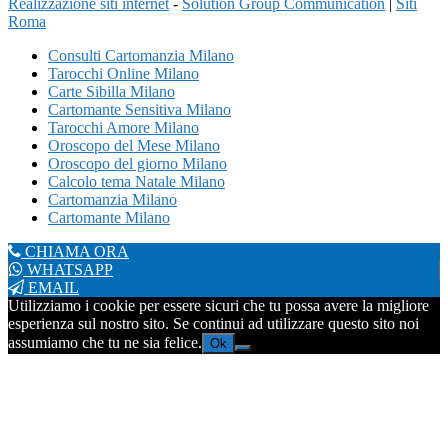
Realizzazione siti internet
-
Solution Group Communication
|
Siti
Roma
Consulti Cartomanzia Milano
Tarocchi Online Milano
Carte Sibilla Milano
Cartomante Sensitiva Milano
Tarocchi Amore Milano
Oroscopo del Mese Milano
Oroscopo del giorno Milano
Calcolo tema Natale Milano
Cartomanzia Milano
Cartomante Milano
CHIAMA ORA
WHATSAPP
EMAIL
Utilizziamo i cookie per essere sicuri che tu possa avere la migliore
esperienza sul nostro sito. Se continui ad utilizzare questo sito noi
assumiamo che tu ne sia felice.
Ok