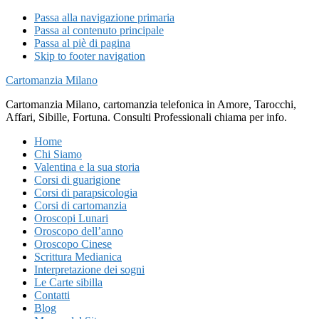
Passa alla navigazione primaria
Passa al contenuto principale
Passa al piè di pagina
Skip to footer navigation
Cartomanzia Milano
Cartomanzia Milano, cartomanzia telefonica in Amore, Tarocchi,
Affari, Sibille, Fortuna. Consulti Professionali chiama per info.
Home
Chi Siamo
Valentina e la sua storia
Corsi di guarigione
Corsi di parapsicologia
Corsi di cartomanzia
Oroscopi Lunari
Oroscopo dell’anno
Oroscopo Cinese
Scrittura Medianica
Interpretazione dei sogni
Le Carte sibilla
Contatti
Blog