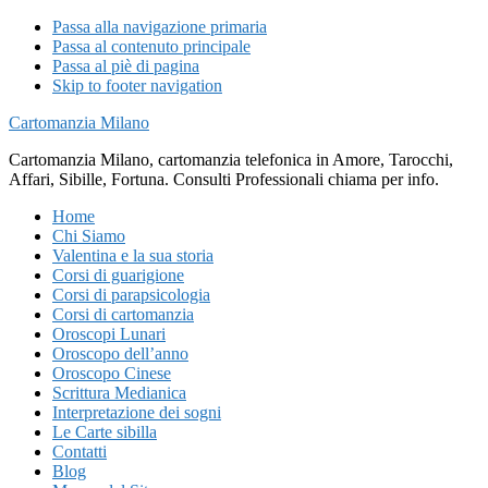
Passa alla navigazione primaria
Passa al contenuto principale
Passa al piè di pagina
Skip to footer navigation
Cartomanzia Milano
Cartomanzia Milano, cartomanzia telefonica in Amore, Tarocchi,
Affari, Sibille, Fortuna. Consulti Professionali chiama per info.
Home
Chi Siamo
Valentina e la sua storia
Corsi di guarigione
Corsi di parapsicologia
Corsi di cartomanzia
Oroscopi Lunari
Oroscopo dell’anno
Oroscopo Cinese
Scrittura Medianica
Interpretazione dei sogni
Le Carte sibilla
Contatti
Blog