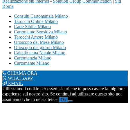
Realizzazione siti internet
-
Solution Group Communication
|
Siti
Roma
Consulti Cartomanzia Milano
Tarocchi Online Milano
Carte Sibilla Milano
Cartomante Sensitiva Milano
Tarocchi Amore Milano
Oroscopo del Mese Milano
Oroscopo del giorno Milano
Calcolo tema Natale Milano
Cartomanzia Milano
Cartomante Milano
CHIAMA ORA
WHATSAPP
EMAIL
Utilizziamo i cookie per essere sicuri che tu possa avere la migliore
esperienza sul nostro sito. Se continui ad utilizzare questo sito noi
assumiamo che tu ne sia felice.
Ok