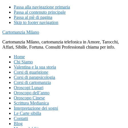
Passa alla navigazione primaria
Passa al contenuto principale
Passa al piè di pagina
Skip to footer navigation
Cartomanzia Milano
Cartomanzia Milano, cartomanzia telefonica in Amore, Tarocchi,
Affari, Sibille, Fortuna. Consulti Professionali chiama per info.
Home
Chi Siamo
Valentina e la sua storia
Corsi di guarigione
Corsi di parapsicologia
Corsi di cartomanzia
Oroscopi Lunari
Oroscopo dell’anno
Oroscopo Cinese
Scrittura Medianica
Interpretazione dei sogni
Le Carte sibilla
Contatti
Blog