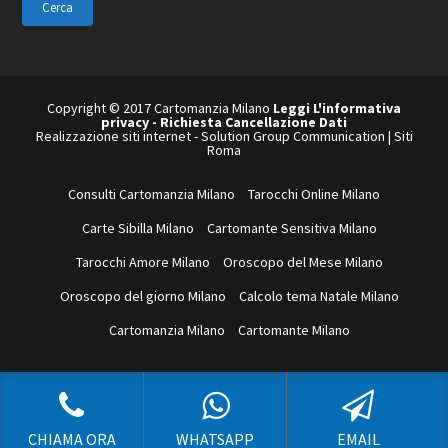
sito
web
Copyright © 2017 Cartomanzia Milano
Leggi L'informativa
privacy
-
Richiesta Cancellazione Dati
Realizzazione siti internet
-
Solution Group Communication
|
Siti
Roma
Consulti Cartomanzia Milano
Tarocchi Online Milano
Carte Sibilla Milano
Cartomante Sensitiva Milano
Tarocchi Amore Milano
Oroscopo del Mese Milano
Oroscopo del giorno Milano
Calcolo tema Natale Milano
Cartomanzia Milano
Cartomante Milano
CHIAMA ORA
WHATSAPP
EMAIL