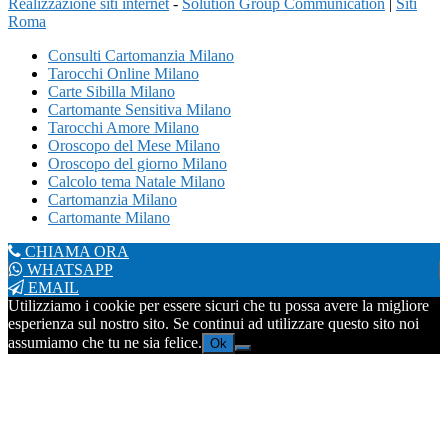
Realizzazione siti internet
-
Solution Group Communication
|
Siti
Roma
Consulti Cartomanzia Milano
Tarocchi Online Milano
Carte Sibilla Milano
Cartomante Sensitiva Milano
Tarocchi Amore Milano
Oroscopo del Mese Milano
Oroscopo del giorno Milano
Calcolo tema Natale Milano
Cartomanzia Milano
Cartomante Milano
CHIAMA ORA
WHATSAPP
EMAIL
Utilizziamo i cookie per essere sicuri che tu possa avere la migliore
esperienza sul nostro sito. Se continui ad utilizzare questo sito noi
assumiamo che tu ne sia felice.
Ok