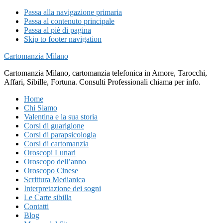
Passa alla navigazione primaria
Passa al contenuto principale
Passa al piè di pagina
Skip to footer navigation
Cartomanzia Milano
Cartomanzia Milano, cartomanzia telefonica in Amore, Tarocchi,
Affari, Sibille, Fortuna. Consulti Professionali chiama per info.
Home
Chi Siamo
Valentina e la sua storia
Corsi di guarigione
Corsi di parapsicologia
Corsi di cartomanzia
Oroscopi Lunari
Oroscopo dell’anno
Oroscopo Cinese
Scrittura Medianica
Interpretazione dei sogni
Le Carte sibilla
Contatti
Blog