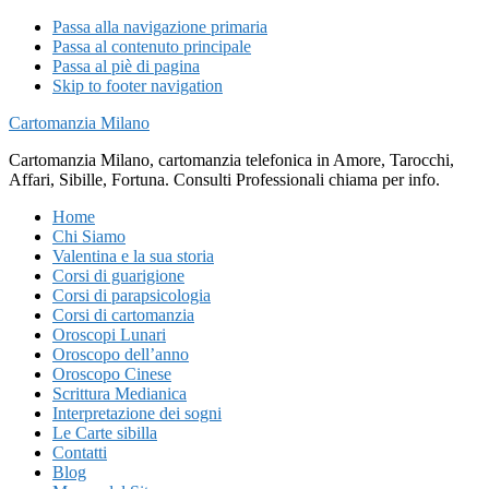
Passa alla navigazione primaria
Passa al contenuto principale
Passa al piè di pagina
Skip to footer navigation
Cartomanzia Milano
Cartomanzia Milano, cartomanzia telefonica in Amore, Tarocchi,
Affari, Sibille, Fortuna. Consulti Professionali chiama per info.
Home
Chi Siamo
Valentina e la sua storia
Corsi di guarigione
Corsi di parapsicologia
Corsi di cartomanzia
Oroscopi Lunari
Oroscopo dell’anno
Oroscopo Cinese
Scrittura Medianica
Interpretazione dei sogni
Le Carte sibilla
Contatti
Blog