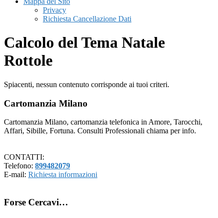
Mappa del Sito
Privacy
Richiesta Cancellazione Dati
Calcolo del Tema Natale
Rottole
Spiacenti, nessun contenuto corrisponde ai tuoi criteri.
Footer
Cartomanzia Milano
Cartomanzia Milano, cartomanzia telefonica in Amore, Tarocchi,
Affari, Sibille, Fortuna. Consulti Professionali chiama per info.
CONTATTI:
Telefono:
899482079
E-mail:
Richiesta informazioni
Forse Cercavi…