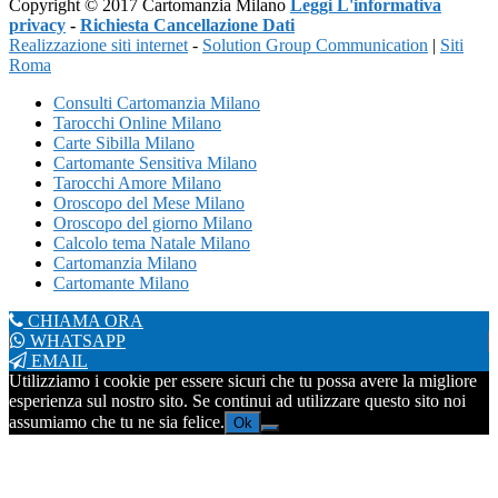
Copyright © 2017 Cartomanzia Milano
Leggi L'informativa
privacy
-
Richiesta Cancellazione Dati
Realizzazione siti internet
-
Solution Group Communication
|
Siti
Roma
Consulti Cartomanzia Milano
Tarocchi Online Milano
Carte Sibilla Milano
Cartomante Sensitiva Milano
Tarocchi Amore Milano
Oroscopo del Mese Milano
Oroscopo del giorno Milano
Calcolo tema Natale Milano
Cartomanzia Milano
Cartomante Milano
CHIAMA ORA
WHATSAPP
EMAIL
Utilizziamo i cookie per essere sicuri che tu possa avere la migliore
esperienza sul nostro sito. Se continui ad utilizzare questo sito noi
assumiamo che tu ne sia felice.
Ok