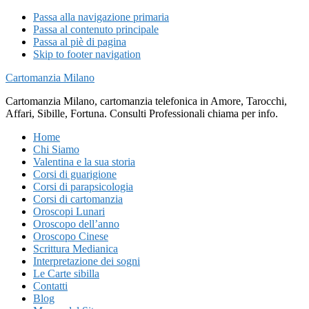
Passa alla navigazione primaria
Passa al contenuto principale
Passa al piè di pagina
Skip to footer navigation
Cartomanzia Milano
Cartomanzia Milano, cartomanzia telefonica in Amore, Tarocchi,
Affari, Sibille, Fortuna. Consulti Professionali chiama per info.
Home
Chi Siamo
Valentina e la sua storia
Corsi di guarigione
Corsi di parapsicologia
Corsi di cartomanzia
Oroscopi Lunari
Oroscopo dell’anno
Oroscopo Cinese
Scrittura Medianica
Interpretazione dei sogni
Le Carte sibilla
Contatti
Blog