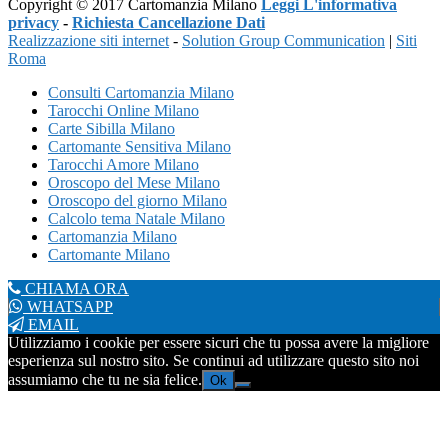
Copyright © 2017 Cartomanzia Milano
Leggi L'informativa
privacy
-
Richiesta Cancellazione Dati
Realizzazione siti internet
-
Solution Group Communication
|
Siti
Roma
Consulti Cartomanzia Milano
Tarocchi Online Milano
Carte Sibilla Milano
Cartomante Sensitiva Milano
Tarocchi Amore Milano
Oroscopo del Mese Milano
Oroscopo del giorno Milano
Calcolo tema Natale Milano
Cartomanzia Milano
Cartomante Milano
CHIAMA ORA
WHATSAPP
EMAIL
Utilizziamo i cookie per essere sicuri che tu possa avere la migliore
esperienza sul nostro sito. Se continui ad utilizzare questo sito noi
assumiamo che tu ne sia felice.
Ok