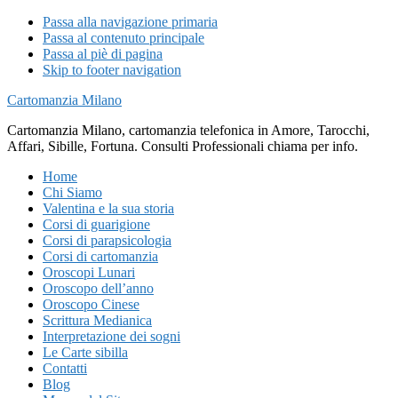
Passa alla navigazione primaria
Passa al contenuto principale
Passa al piè di pagina
Skip to footer navigation
Cartomanzia Milano
Cartomanzia Milano, cartomanzia telefonica in Amore, Tarocchi,
Affari, Sibille, Fortuna. Consulti Professionali chiama per info.
Home
Chi Siamo
Valentina e la sua storia
Corsi di guarigione
Corsi di parapsicologia
Corsi di cartomanzia
Oroscopi Lunari
Oroscopo dell’anno
Oroscopo Cinese
Scrittura Medianica
Interpretazione dei sogni
Le Carte sibilla
Contatti
Blog