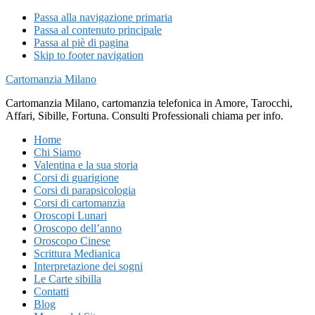
Passa alla navigazione primaria
Passa al contenuto principale
Passa al piè di pagina
Skip to footer navigation
Cartomanzia Milano
Cartomanzia Milano, cartomanzia telefonica in Amore, Tarocchi,
Affari, Sibille, Fortuna. Consulti Professionali chiama per info.
Home
Chi Siamo
Valentina e la sua storia
Corsi di guarigione
Corsi di parapsicologia
Corsi di cartomanzia
Oroscopi Lunari
Oroscopo dell’anno
Oroscopo Cinese
Scrittura Medianica
Interpretazione dei sogni
Le Carte sibilla
Contatti
Blog