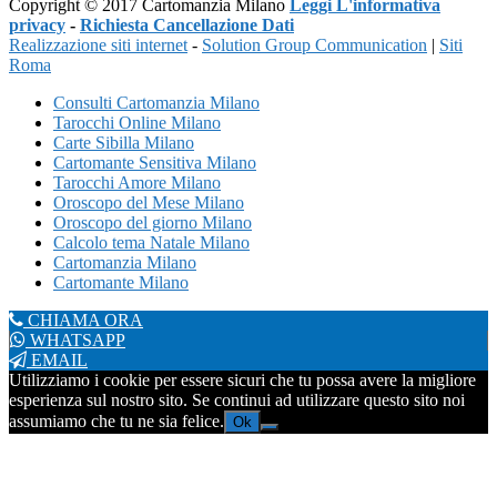
Copyright © 2017 Cartomanzia Milano
Leggi L'informativa
privacy
-
Richiesta Cancellazione Dati
Realizzazione siti internet
-
Solution Group Communication
|
Siti
Roma
Consulti Cartomanzia Milano
Tarocchi Online Milano
Carte Sibilla Milano
Cartomante Sensitiva Milano
Tarocchi Amore Milano
Oroscopo del Mese Milano
Oroscopo del giorno Milano
Calcolo tema Natale Milano
Cartomanzia Milano
Cartomante Milano
CHIAMA ORA
WHATSAPP
EMAIL
Utilizziamo i cookie per essere sicuri che tu possa avere la migliore
esperienza sul nostro sito. Se continui ad utilizzare questo sito noi
assumiamo che tu ne sia felice.
Ok