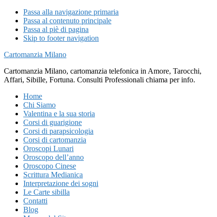
Passa alla navigazione primaria
Passa al contenuto principale
Passa al piè di pagina
Skip to footer navigation
Cartomanzia Milano
Cartomanzia Milano, cartomanzia telefonica in Amore, Tarocchi,
Affari, Sibille, Fortuna. Consulti Professionali chiama per info.
Home
Chi Siamo
Valentina e la sua storia
Corsi di guarigione
Corsi di parapsicologia
Corsi di cartomanzia
Oroscopi Lunari
Oroscopo dell’anno
Oroscopo Cinese
Scrittura Medianica
Interpretazione dei sogni
Le Carte sibilla
Contatti
Blog