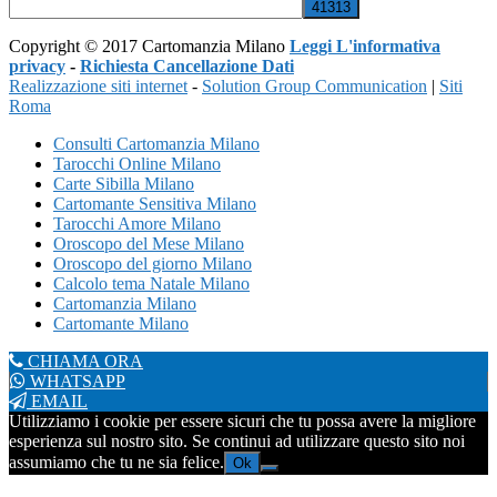
Copyright © 2017 Cartomanzia Milano
Leggi L'informativa
privacy
-
Richiesta Cancellazione Dati
Realizzazione siti internet
-
Solution Group Communication
|
Siti
Roma
Consulti Cartomanzia Milano
Tarocchi Online Milano
Carte Sibilla Milano
Cartomante Sensitiva Milano
Tarocchi Amore Milano
Oroscopo del Mese Milano
Oroscopo del giorno Milano
Calcolo tema Natale Milano
Cartomanzia Milano
Cartomante Milano
CHIAMA ORA
WHATSAPP
EMAIL
Utilizziamo i cookie per essere sicuri che tu possa avere la migliore
esperienza sul nostro sito. Se continui ad utilizzare questo sito noi
assumiamo che tu ne sia felice.
Ok