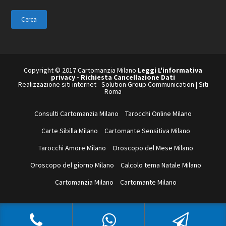
questo
sito
web
Copyright © 2017 Cartomanzia Milano
Leggi L'informativa
privacy
-
Richiesta Cancellazione Dati
Realizzazione siti internet
-
Solution Group Communication
|
Siti
Roma
Consulti Cartomanzia Milano
Tarocchi Online Milano
Carte Sibilla Milano
Cartomante Sensitiva Milano
Tarocchi Amore Milano
Oroscopo del Mese Milano
Oroscopo del giorno Milano
Calcolo tema Natale Milano
Cartomanzia Milano
Cartomante Milano