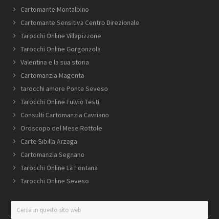
Cartomante Montalbino
Cartomante Sensitiva Centro Direzionale
Tarocchi Online Villapizzone
Tarocchi Online Gorgonzola
Valentina e la sua storia
Cartomanzia Magenta
tarocchi amore Ponte Seveso
Tarocchi Online Fulvio Testi
Consulti Cartomanzia Cavriano
Oroscopo del Mese Rottole
Carte Sibilla Arzaga
Cartomanzia Segnano
Tarocchi Online La Fontana
Tarocchi Online Seveso
Cerca
in