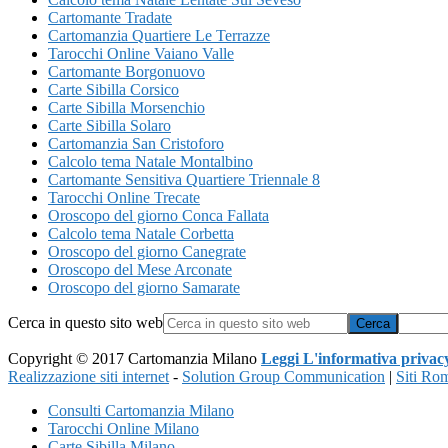
Cartomante Tradate
Cartomanzia Quartiere Le Terrazze
Tarocchi Online Vaiano Valle
Cartomante Borgonuovo
Carte Sibilla Corsico
Carte Sibilla Morsenchio
Carte Sibilla Solaro
Cartomanzia San Cristoforo
Calcolo tema Natale Montalbino
Cartomante Sensitiva Quartiere Triennale 8
Tarocchi Online Trecate
Oroscopo del giorno Conca Fallata
Calcolo tema Natale Corbetta
Oroscopo del giorno Canegrate
Oroscopo del Mese Arconate
Oroscopo del giorno Samarate
Cerca in questo sito web
Copyright © 2017 Cartomanzia Milano
Leggi L'informativa privac
Realizzazione siti internet
-
Solution Group Communication
|
Siti Ro
Consulti Cartomanzia Milano
Tarocchi Online Milano
Carte Sibilla Milano