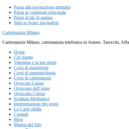
Passa alla navigazione primaria
Passa al contenuto principale
Passa al piè di pagina
Skip to footer navigation
Cartomanzia Milano
Cartomanzia Milano, cartomanzia telefonica in Amore, Tarocchi, Affari
Home
Chi Siamo
Valentina e la sua storia
Corsi di guarigione
Corsi di parapsicologia
Corsi di cartomanzia
Oroscopi Lunari
Oroscopo dell’anno
Oroscopo Cinese
Scrittura Medianica
Interpretazione dei sogni
Le Carte sibilla
Contatti
Blog
Mappa del Sito