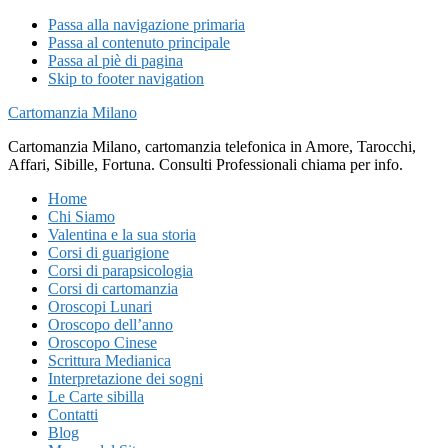
Passa alla navigazione primaria
Passa al contenuto principale
Passa al piè di pagina
Skip to footer navigation
Cartomanzia Milano
Cartomanzia Milano, cartomanzia telefonica in Amore, Tarocchi,
Affari, Sibille, Fortuna. Consulti Professionali chiama per info.
Home
Chi Siamo
Valentina e la sua storia
Corsi di guarigione
Corsi di parapsicologia
Corsi di cartomanzia
Oroscopi Lunari
Oroscopo dell’anno
Oroscopo Cinese
Scrittura Medianica
Interpretazione dei sogni
Le Carte sibilla
Contatti
Blog