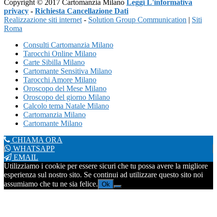
Copyright © 2017 Cartomanzia Milano
Leggi L'informativa
privacy
-
Richiesta Cancellazione Dati
Realizzazione siti internet
-
Solution Group Communication
|
Siti
Roma
Consulti Cartomanzia Milano
Tarocchi Online Milano
Carte Sibilla Milano
Cartomante Sensitiva Milano
Tarocchi Amore Milano
Oroscopo del Mese Milano
Oroscopo del giorno Milano
Calcolo tema Natale Milano
Cartomanzia Milano
Cartomante Milano
CHIAMA ORA
WHATSAPP
EMAIL
Utilizziamo i cookie per essere sicuri che tu possa avere la migliore
esperienza sul nostro sito. Se continui ad utilizzare questo sito noi
assumiamo che tu ne sia felice.
Ok