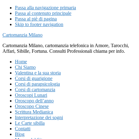
Passa alla navigazione primaria
Passa al contenuto principale
Passa al piè di pagina
Skip to footer navigation
Cartomanzia Milano
Cartomanzia Milano, cartomanzia telefonica in Amore, Tarocchi,
Affari, Sibille, Fortuna. Consulti Professionali chiama per info.
Home
Chi Siamo
Valentina e la sua storia
Corsi di guarigione
Corsi di parapsicologia
Corsi di cartomanzia
Oroscopi Lunari
Oroscopo dell’anno
Oroscopo Cinese
Scrittura Medianica
Interpretazione dei sogni
Le Carte sibilla
Contatti
Blog