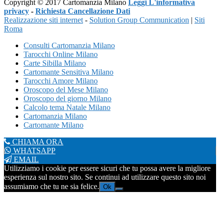
Copyright © 2017 Cartomanzia Milano
Leggi L'informativa
privacy
-
Richiesta Cancellazione Dati
Realizzazione siti internet
-
Solution Group Communication
|
Siti
Roma
Consulti Cartomanzia Milano
Tarocchi Online Milano
Carte Sibilla Milano
Cartomante Sensitiva Milano
Tarocchi Amore Milano
Oroscopo del Mese Milano
Oroscopo del giorno Milano
Calcolo tema Natale Milano
Cartomanzia Milano
Cartomante Milano
CHIAMA ORA
WHATSAPP
EMAIL
Utilizziamo i cookie per essere sicuri che tu possa avere la migliore
esperienza sul nostro sito. Se continui ad utilizzare questo sito noi
assumiamo che tu ne sia felice.
Ok