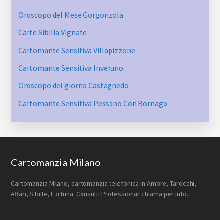
Oroscopo del Mese Gorgonzola
Carte Sibilla Vignate
Cartomante Sensitiva Villapizzone
Cartomante Sensitiva Inveruno
Oroscopo del giorno Castagnedo
Cartomante Sensitiva Pessano Con Bornago
Footer
Cartomanzia Milano
Cartomanzia Milano, cartomanzia telefonica in Amore, Tarocchi,
Affari, Sibille, Fortuna. Consulti Professionali chiama per info.