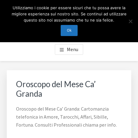
Passa
Passa
Skip
CARTOMANZIA MILANO
Utilizziamo i cookie per essere sicuri che tu possa avere la
al
al
to
migliore esperienza sul nostro sito. Se continui ad utilizzare
contenuto
piè
footer
questo sito noi assumiamo che tu ne sia felice.
Cartomanzia Milano, cartomanzia telefonica in Amore,
principale
di
navigation
Tarocchi, Affari, Sibille, Fortuna. Consulti Professionali
Ok
pagina
chiama per info.
Menu
Oroscopo del Mese Ca’
Granda
Oroscopo del Mese Ca’ Granda: Cartomanzia
telefonica in Amore, Tarocchi, Affari, Sibille,
Fortuna. Consulti Professionali chiama per info.