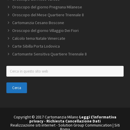
Oroscopo del giorno Pregnana Milanese
Oroscopo del Mese Quartiere Triennale 8
Cartomanzia Cesano Boscone
Oroscopo del giorno Villaggio Dei Fiori
Calcolo tema Natale Vimercate
Carte Sibilla Porta Lodovica
Cartomante Sensitiva Quartiere Triennale 8
Cerca
in
questo
sito
web
Copyright © 2017 Cartomanzia Milano
Leggi L'informativa
privacy
-
Richiesta Cancellazione Dati
Realizzazione siti internet
-
Solution Group Communication
|
Siti
Roma