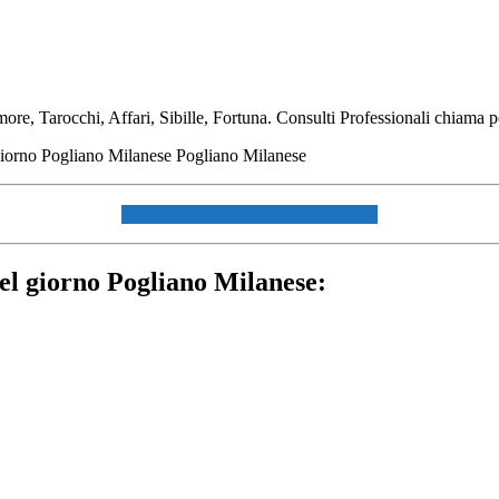
e, Tarocchi, Affari, Sibille, Fortuna. Consulti Professionali chiama pe
☏ CHIAMACI AL 334940072 ☏
el giorno Pogliano Milanese: