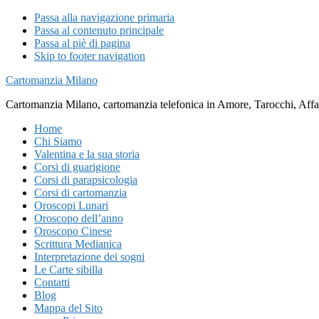
Passa alla navigazione primaria
Passa al contenuto principale
Passa al piè di pagina
Skip to footer navigation
Cartomanzia Milano
Cartomanzia Milano, cartomanzia telefonica in Amore, Tarocchi, Affari
Home
Chi Siamo
Valentina e la sua storia
Corsi di guarigione
Corsi di parapsicologia
Corsi di cartomanzia
Oroscopi Lunari
Oroscopo dell’anno
Oroscopo Cinese
Scrittura Medianica
Interpretazione dei sogni
Le Carte sibilla
Contatti
Blog
Mappa del Sito