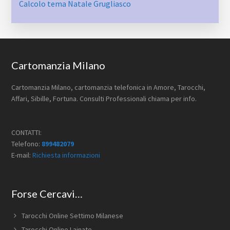
Calcolo tema Natale Grugliasco
Footer
Cartomanzia Milano
Cartomanzia Milano, cartomanzia telefonica in Amore, Tarocchi,
Affari, Sibille, Fortuna. Consulti Professionali chiama per info.
CONTATTI:
Telefono:
899482079
E-mail:
Richiesta informazioni
Forse Cercavi…
Tarocchi Online Settimo Milanese
Tarocchi Online Lainate