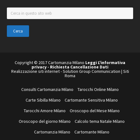
Cerca
in
questo
sito
web
Copyright © 2017 Cartomanzia Milano
Leggi L'informativa
privacy
-
Richiesta Cancellazione Dati
Realizzazione siti internet
-
Solution Group Communication
|
Siti
Roma
Consulti Cartomanzia Milano
Tarocchi Online Milano
Carte Sibilla Milano
Cartomante Sensitiva Milano
Tarocchi Amore Milano
Oroscopo del Mese Milano
Oroscopo del giorno Milano
Calcolo tema Natale Milano
Cartomanzia Milano
Cartomante Milano