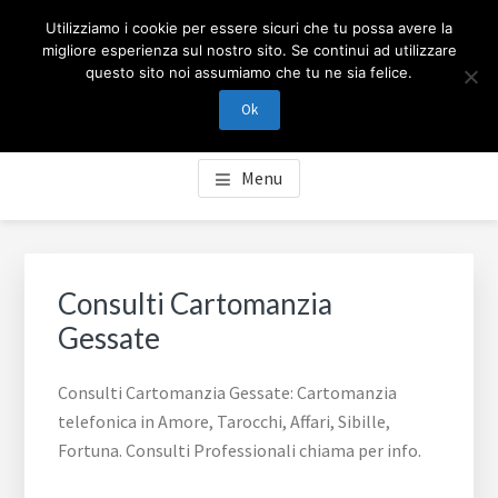
Passa
Passa
Skip
CARTOMANZIA MILANO
Utilizziamo i cookie per essere sicuri che tu possa avere la
al
al
to
migliore esperienza sul nostro sito. Se continui ad utilizzare
contenuto
piè
footer
questo sito noi assumiamo che tu ne sia felice.
Cartomanzia Milano, cartomanzia telefonica in Amore,
principale
di
navigation
Tarocchi, Affari, Sibille, Fortuna. Consulti Professionali
Ok
pagina
chiama per info.
Menu
Consulti Cartomanzia
Gessate
Consulti Cartomanzia Gessate: Cartomanzia
telefonica in Amore, Tarocchi, Affari, Sibille,
Fortuna. Consulti Professionali chiama per info.