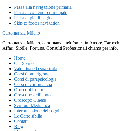
Passa alla navigazione primaria
Passa al contenuto principale
Passa al piè di pagina
Skip to footer navigation
Cartomanzia Milano
Cartomanzia Milano, cartomanzia telefonica in Amore, Tarocchi,
Affari, Sibille, Fortuna. Consulti Professionali chiama per info.
Home
Chi Siamo
Valentina e la sua storia
Corsi di guarigione
Corsi di parapsicologia
Corsi di cartomanzia
Oroscopi Lunari
Oroscopo dell’anno
Oroscopo Cinese
Scrittura Medianica
Interpretazione dei sogni
Le Carte sibilla
Contatti
Blog