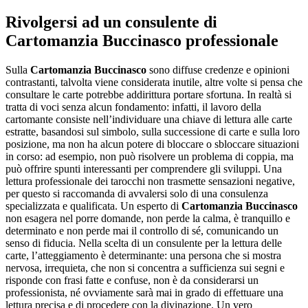
Rivolgersi ad un consulente di
Cartomanzia Buccinasco
professionale
Sulla
Cartomanzia Buccinasco
sono diffuse credenze e opinioni
contrastanti, talvolta viene considerata inutile, altre volte si pensa che
consultare le carte potrebbe addirittura portare sfortuna. In realtà si
tratta di voci senza alcun fondamento: infatti, il lavoro della
cartomante consiste nell’individuare una chiave di lettura alle carte
estratte, basandosi sul simbolo, sulla successione di carte e sulla loro
posizione, ma non ha alcun potere di bloccare o sbloccare situazioni
in corso: ad esempio, non può risolvere un problema di coppia, ma
può offrire spunti interessanti per comprendere gli sviluppi. Una
lettura professionale dei tarocchi non trasmette sensazioni negative,
per questo si raccomanda di avvalersi solo di una consulenza
specializzata e qualificata. Un esperto di
Cartomanzia Buccinasco
non esagera nel porre domande, non perde la calma, è tranquillo e
determinato e non perde mai il controllo di sé, comunicando un
senso di fiducia. Nella scelta di un consulente per la lettura delle
carte, l’atteggiamento è determinante: una persona che si mostra
nervosa, irrequieta, che non si concentra a sufficienza sui segni e
risponde con frasi fatte e confuse, non è da considerarsi un
professionista, né ovviamente sarà mai in grado di effettuare una
lettura precisa e di procedere con la divinazione. Un vero