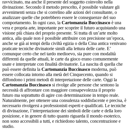
ravvicinato, ma anche il presente del soggetto coinvolto nella
divinazione. Secondo il metodo prescelto, è possibile valutare gli
avvenimenti senza che si correlino alle azioni del consultante, o
analizzare quelle che potrebbero essere le conseguenze del suo
comportamento. In ogni caso, la
Cartomanzia Buccinasco
è una
vera e propria arte, importante per scoprire il futuro acquistando una
visione più chiara del proprio presente. Si tratta di un’arte molto
antica, alla quale non è possibile attribuire con precisione un’epoca,
anche se già ai tempi della civiltà egizia o della Cina antica venivano
praticate tecniche divinatorie simili alla lettura delle carte. E’
comunque certo che nel tardo medioevo, sia pure con modalità
differenti da quelle attuali, le carte da gioco erano comunemente
usate e interpretate con finalità divinatorie. La nascita di quella che
può essere definita la
Cartomanzia Buccinasco
moderna, può
essere collocata intorno alla metà del Cinquecento, quando si
diffondono i primi metodi di interpretazione delle carte. Oggi la
Cartomanzia Buccinasco
si rivolge alle persone che sentono la
necessità di affrontare con maggiore consapevolezza il proprio
futuro ma soprattutto di agire con determinazione in tempo reale.
Naturalmente, per ottenere una consulenza soddisfacente e precisa, è
necessario rivolgersi a professionisti esperti e qualificati. Le tecniche
di divinazione, l’interpretazione dei simboli delle carte e della loro
posizione, e in genere di tutto quanto riguarda il mondo esoterico,
non sono accessibili a tutti, e richiedono talento, concentrazione e
studio.