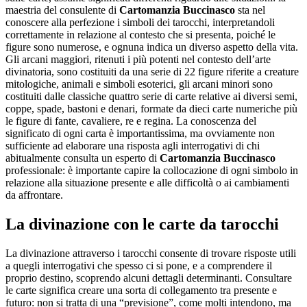
maestria del consulente di
Cartomanzia Buccinasco
sta nel
conoscere alla perfezione i simboli dei tarocchi, interpretandoli
correttamente in relazione al contesto che si presenta, poiché le
figure sono numerose, e ognuna indica un diverso aspetto della vita.
Gli arcani maggiori, ritenuti i più potenti nel contesto dell’arte
divinatoria, sono costituiti da una serie di 22 figure riferite a creature
mitologiche, animali e simboli esoterici, gli arcani minori sono
costituiti dalle classiche quattro serie di carte relative ai diversi semi,
coppe, spade, bastoni e denari, formate da dieci carte numeriche più
le figure di fante, cavaliere, re e regina. La conoscenza del
significato di ogni carta è importantissima, ma ovviamente non
sufficiente ad elaborare una risposta agli interrogativi di chi
abitualmente consulta un esperto di
Cartomanzia Buccinasco
professionale: è importante capire la collocazione di ogni simbolo in
relazione alla situazione presente e alle difficoltà o ai cambiamenti
da affrontare.
La divinazione con le carte da tarocchi
La divinazione attraverso i tarocchi consente di trovare risposte utili
a quegli interrogativi che spesso ci si pone, e a comprendere il
proprio destino, scoprendo alcuni dettagli determinanti. Consultare
le carte significa creare una sorta di collegamento tra presente e
futuro: non si tratta di una “previsione”, come molti intendono, ma