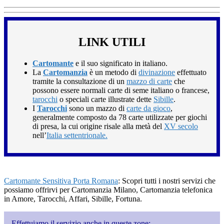
LINK UTILI
Cartomante
e il suo significato in italiano.
La
Cartomanzia
è un metodo di
divinazione
effettuato
tramite la consultazione di un
mazzo di carte
che
possono essere normali carte di seme italiano o francese,
tarocchi
o speciali carte illustrate dette
Sibille
.
I
Tarocchi
sono un mazzo di
carte da gioco
,
generalmente composto da 78 carte utilizzate per giochi
di presa, la cui origine risale alla metà del
XV secolo
nell’
Italia settentrionale.
Cartomante Sensitiva Porta Romana
: Scopri tutti i nostri servizi che
possiamo offrirvi per Cartomanzia Milano, Cartomanzia telefonica
in Amore, Tarocchi, Affari, Sibille, Fortuna.
Effettuiamo il servizio anche in queste zone: