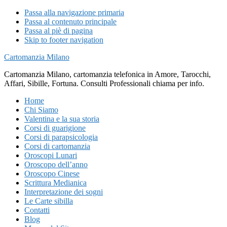
Passa alla navigazione primaria
Passa al contenuto principale
Passa al piè di pagina
Skip to footer navigation
Cartomanzia Milano
Cartomanzia Milano, cartomanzia telefonica in Amore, Tarocchi,
Affari, Sibille, Fortuna. Consulti Professionali chiama per info.
Home
Chi Siamo
Valentina e la sua storia
Corsi di guarigione
Corsi di parapsicologia
Corsi di cartomanzia
Oroscopi Lunari
Oroscopo dell’anno
Oroscopo Cinese
Scrittura Medianica
Interpretazione dei sogni
Le Carte sibilla
Contatti
Blog