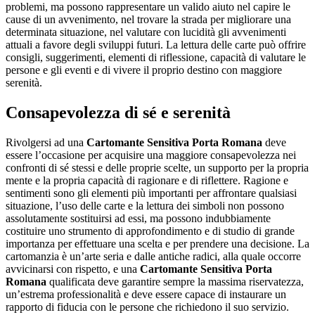
problemi, ma possono rappresentare un valido aiuto nel capire le
cause di un avvenimento, nel trovare la strada per migliorare una
determinata situazione, nel valutare con lucidità gli avvenimenti
attuali a favore degli sviluppi futuri. La lettura delle carte può offrire
consigli, suggerimenti, elementi di riflessione, capacità di valutare le
persone e gli eventi e di vivere il proprio destino con maggiore
serenità.
Consapevolezza di sé e serenità
Rivolgersi ad una
Cartomante Sensitiva Porta Romana
deve
essere l’occasione per acquisire una maggiore consapevolezza nei
confronti di sé stessi e delle proprie scelte, un supporto per la propria
mente e la propria capacità di ragionare e di riflettere. Ragione e
sentimenti sono gli elementi più importanti per affrontare qualsiasi
situazione, l’uso delle carte e la lettura dei simboli non possono
assolutamente sostituirsi ad essi, ma possono indubbiamente
costituire uno strumento di approfondimento e di studio di grande
importanza per effettuare una scelta e per prendere una decisione. La
cartomanzia è un’arte seria e dalle antiche radici, alla quale occorre
avvicinarsi con rispetto, e una
Cartomante Sensitiva Porta
Romana
qualificata deve garantire sempre la massima riservatezza,
un’estrema professionalità e deve essere capace di instaurare un
rapporto di fiducia con le persone che richiedono il suo servizio.