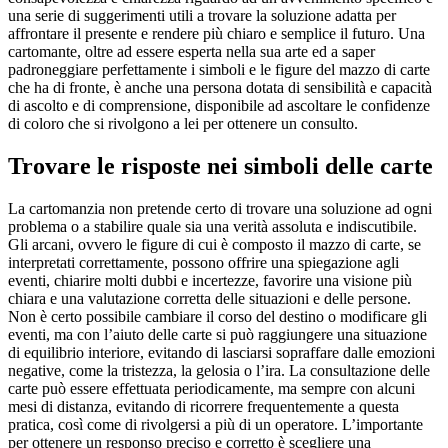
una serie di suggerimenti utili a trovare la soluzione adatta per
affrontare il presente e rendere più chiaro e semplice il futuro. Una
cartomante, oltre ad essere esperta nella sua arte ed a saper
padroneggiare perfettamente i simboli e le figure del mazzo di carte
che ha di fronte, è anche una persona dotata di sensibilità e capacità
di ascolto e di comprensione, disponibile ad ascoltare le confidenze
di coloro che si rivolgono a lei per ottenere un consulto.
Trovare le risposte nei simboli delle carte
La cartomanzia non pretende certo di trovare una soluzione ad ogni
problema o a stabilire quale sia una verità assoluta e indiscutibile.
Gli arcani, ovvero le figure di cui è composto il mazzo di carte, se
interpretati correttamente, possono offrire una spiegazione agli
eventi, chiarire molti dubbi e incertezze, favorire una visione più
chiara e una valutazione corretta delle situazioni e delle persone.
Non è certo possibile cambiare il corso del destino o modificare gli
eventi, ma con l’aiuto delle carte si può raggiungere una situazione
di equilibrio interiore, evitando di lasciarsi sopraffare dalle emozioni
negative, come la tristezza, la gelosia o l’ira. La consultazione delle
carte può essere effettuata periodicamente, ma sempre con alcuni
mesi di distanza, evitando di ricorrere frequentemente a questa
pratica, così come di rivolgersi a più di un operatore. L’importante
per ottenere un responso preciso e corretto è scegliere una