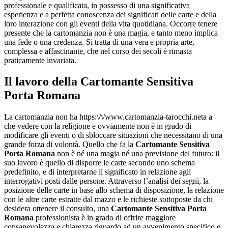
professionale e qualificata, in possesso di una significativa
esperienza e a perfetta conoscenza dei significati delle carte e della
loro interazione con gli eventi della vita quotidiana. Occorre tenere
presente che la cartomanzia non è una magia, e tanto meno implica
una fede o una credenza. Si tratta di una vera e propria arte,
complessa e affascinante, che nel corso dei secoli è rimasta
praticamente invariata.
Il lavoro della
Cartomante Sensitiva
Porta Romana
La cartomanzia non ha https:\/\/www.cartomanzia-tarocchi.neta a
che vedere con la religione e ovviamente non è in grado di
modificare gli eventi o di sbloccare situazioni che necessitano di una
grande forza di volontà. Quello che fa la
Cartomante Sensitiva
Porta Romana
non è né una magia né una previsione del futuro: il
suo lavoro è quello di disporre le carte secondo uno schema
predefinito, e di interpretarne il significato in relazione agli
interrogativi posti dalle persone. Attraverso l’analisi dei segni, la
posizione delle carte in base allo schema di disposizione, la relazione
con le altre carte estratte dal mazzo e le richieste sottoposte da chi
desidera ottenere il consulto, una
Cartomante Sensitiva Porta
Romana
professionista è in grado di offrire maggiore
consapevolezza e chiarezza riguardo ad un avvenimento specifico e