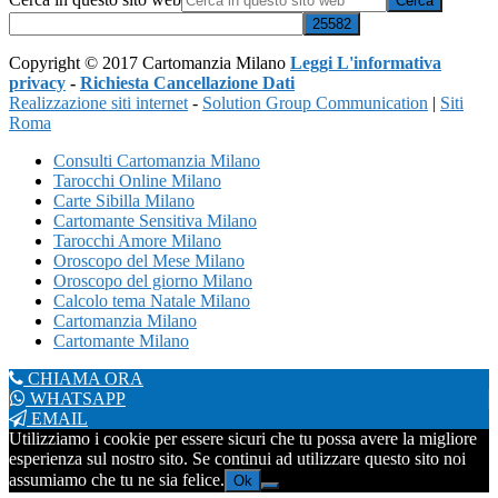
Copyright © 2017 Cartomanzia Milano
Leggi L'informativa
privacy
-
Richiesta Cancellazione Dati
Realizzazione siti internet
-
Solution Group Communication
|
Siti
Roma
Consulti Cartomanzia Milano
Tarocchi Online Milano
Carte Sibilla Milano
Cartomante Sensitiva Milano
Tarocchi Amore Milano
Oroscopo del Mese Milano
Oroscopo del giorno Milano
Calcolo tema Natale Milano
Cartomanzia Milano
Cartomante Milano
CHIAMA ORA
WHATSAPP
EMAIL
Utilizziamo i cookie per essere sicuri che tu possa avere la migliore
esperienza sul nostro sito. Se continui ad utilizzare questo sito noi
assumiamo che tu ne sia felice.
Ok