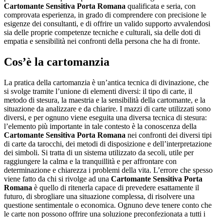
Cartomante Sensitiva Porta Romana
qualificata e seria, con
comprovata esperienza, in grado di comprendere con precisione le
esigenze dei consultanti, e di offrire un valido supporto avvalendosi
sia delle proprie competenze tecniche e culturali, sia delle doti di
empatia e sensibilità nei confronti della persona che ha di fronte.
Cos’è la cartomanzia
La pratica della cartomanzia è un’antica tecnica di divinazione, che
si svolge tramite l’unione di elementi diversi: il tipo di carte, il
metodo di stesura, la maestria e la sensibilità della cartomante, e la
situazione da analizzare e da chiarire. I mazzi di carte utilizzati sono
diversi, e per ognuno viene eseguita una diversa tecnica di stesura:
l’elemento più importante in tale contesto è la conoscenza della
Cartomante Sensitiva Porta Romana
nei confronti dei diversi tipi
di carte da tarocchi, dei metodi di disposizione e dell’interpretazione
dei simboli. Si tratta di un sistema utilizzato da secoli, utile per
raggiungere la calma e la tranquillità e per affrontare con
determinazione e chiarezza i problemi della vita. L’errore che spesso
viene fatto da chi si rivolge ad una
Cartomante Sensitiva Porta
Romana
è quello di ritenerla capace di prevedere esattamente il
futuro, di sbrogliare una situazione complessa, di risolvere una
questione sentimentale o economica. Ognuno deve tenere conto che
le carte non possono offrire una soluzione preconfezionata a tutti i