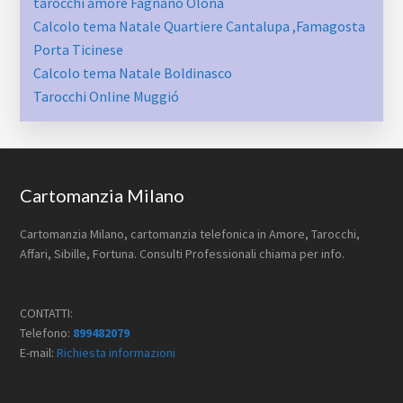
tarocchi amore Fagnano Olona
Calcolo tema Natale Quartiere Cantalupa ​,Famagosta​
Porta Ticinese
Calcolo tema Natale Boldinasco
Tarocchi Online Muggió
Footer
Cartomanzia Milano
Cartomanzia Milano, cartomanzia telefonica in Amore, Tarocchi,
Affari, Sibille, Fortuna. Consulti Professionali chiama per info.
CONTATTI:
Telefono:
899482079
E-mail:
Richiesta informazioni