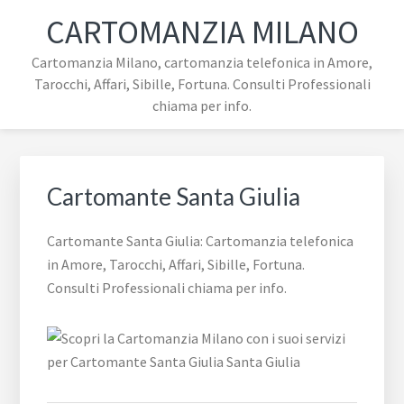
Passa
Passa
Passa
Skip
CARTOMANZIA MILANO
alla
al
al
to
navigazione
contenuto
piè
footer
Cartomanzia Milano, cartomanzia telefonica in Amore,
primaria
principale
di
navigation
Tarocchi, Affari, Sibille, Fortuna. Consulti Professionali
pagina
chiama per info.
Cartomante Santa Giulia
Cartomante Santa Giulia: Cartomanzia telefonica
in Amore, Tarocchi, Affari, Sibille, Fortuna.
Consulti Professionali chiama per info.