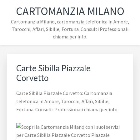
Passa
Passa
Passa
Skip
CARTOMANZIA MILANO
alla
al
al
to
navigazione
contenuto
piè
footer
Cartomanzia Milano, cartomanzia telefonica in Amore,
primaria
principale
di
navigation
Tarocchi, Affari, Sibille, Fortuna. Consulti Professionali
pagina
chiama per info.
Carte Sibilla ​Piazzale ​
Corvetto
Carte Sibilla ​Piazzale ​Corvetto: Cartomanzia
telefonica in Amore, Tarocchi, Affari, Sibille,
Fortuna. Consulti Professionali chiama per info.