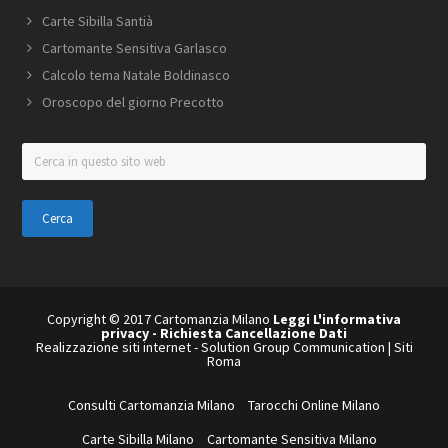
Carte Sibilla Santià
Cartomante Sensitiva Garlasco
Calcolo tema Natale Boldinasco
Oroscopo del giorno Precotto
Cerca
in
questo
sito
web
Copyright © 2017 Cartomanzia Milano
Leggi L'informativa
privacy
-
Richiesta Cancellazione Dati
Realizzazione siti internet
-
Solution Group Communication
|
Siti
Roma
Consulti Cartomanzia Milano
Tarocchi Online Milano
Carte Sibilla Milano
Cartomante Sensitiva Milano