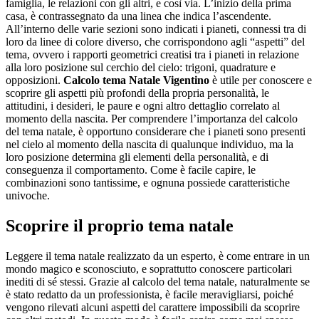
famiglia, le relazioni con gli altri, e così via. L’inizio della prima
casa, è contrassegnato da una linea che indica l’ascendente.
All’interno delle varie sezioni sono indicati i pianeti, connessi tra di
loro da linee di colore diverso, che corrispondono agli “aspetti” del
tema, ovvero i rapporti geometrici creatisi tra i pianeti in relazione
alla loro posizione sul cerchio del cielo: trigoni, quadrature e
opposizioni.
Calcolo tema Natale Vigentino
è utile per conoscere e
scoprire gli aspetti più profondi della propria personalità, le
attitudini, i desideri, le paure e ogni altro dettaglio correlato al
momento della nascita. Per comprendere l’importanza del calcolo
del tema natale, è opportuno considerare che i pianeti sono presenti
nel cielo al momento della nascita di qualunque individuo, ma la
loro posizione determina gli elementi della personalità, e di
conseguenza il comportamento. Come è facile capire, le
combinazioni sono tantissime, e ognuna possiede caratteristiche
univoche.
Scoprire il proprio tema natale
Leggere il tema natale realizzato da un esperto, è come entrare in un
mondo magico e sconosciuto, e soprattutto conoscere particolari
inediti di sé stessi. Grazie al calcolo del tema natale, naturalmente se
è stato redatto da un professionista, è facile meravigliarsi, poiché
vengono rilevati alcuni aspetti del carattere impossibili da scoprire