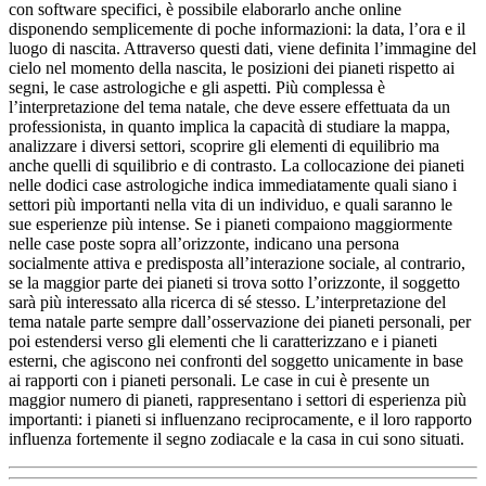
con software specifici, è possibile elaborarlo anche online
disponendo semplicemente di poche informazioni: la data, l’ora e il
luogo di nascita. Attraverso questi dati, viene definita l’immagine del
cielo nel momento della nascita, le posizioni dei pianeti rispetto ai
segni, le case astrologiche e gli aspetti. Più complessa è
l’interpretazione del tema natale, che deve essere effettuata da un
professionista, in quanto implica la capacità di studiare la mappa,
analizzare i diversi settori, scoprire gli elementi di equilibrio ma
anche quelli di squilibrio e di contrasto. La collocazione dei pianeti
nelle dodici case astrologiche indica immediatamente quali siano i
settori più importanti nella vita di un individuo, e quali saranno le
sue esperienze più intense. Se i pianeti compaiono maggiormente
nelle case poste sopra all’orizzonte, indicano una persona
socialmente attiva e predisposta all’interazione sociale, al contrario,
se la maggior parte dei pianeti si trova sotto l’orizzonte, il soggetto
sarà più interessato alla ricerca di sé stesso. L’interpretazione del
tema natale parte sempre dall’osservazione dei pianeti personali, per
poi estendersi verso gli elementi che li caratterizzano e i pianeti
esterni, che agiscono nei confronti del soggetto unicamente in base
ai rapporti con i pianeti personali. Le case in cui è presente un
maggior numero di pianeti, rappresentano i settori di esperienza più
importanti: i pianeti si influenzano reciprocamente, e il loro rapporto
influenza fortemente il segno zodiacale e la casa in cui sono situati.