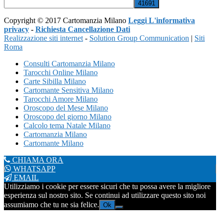
Copyright © 2017 Cartomanzia Milano
Leggi L'informativa
privacy
-
Richiesta Cancellazione Dati
Realizzazione siti internet
-
Solution Group Communication
|
Siti
Roma
Consulti Cartomanzia Milano
Tarocchi Online Milano
Carte Sibilla Milano
Cartomante Sensitiva Milano
Tarocchi Amore Milano
Oroscopo del Mese Milano
Oroscopo del giorno Milano
Calcolo tema Natale Milano
Cartomanzia Milano
Cartomante Milano
CHIAMA ORA
WHATSAPP
EMAIL
Utilizziamo i cookie per essere sicuri che tu possa avere la migliore
esperienza sul nostro sito. Se continui ad utilizzare questo sito noi
assumiamo che tu ne sia felice.
Ok