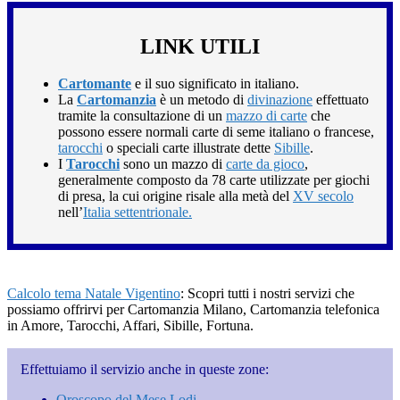
LINK UTILI
Cartomante
e il suo significato in italiano.
La
Cartomanzia
è un metodo di
divinazione
effettuato
tramite la consultazione di un
mazzo di carte
che
possono essere normali carte di seme italiano o francese,
tarocchi
o speciali carte illustrate dette
Sibille
.
I
Tarocchi
sono un mazzo di
carte da gioco
,
generalmente composto da 78 carte utilizzate per giochi
di presa, la cui origine risale alla metà del
XV secolo
nell’
Italia settentrionale.
Calcolo tema Natale Vigentino
: Scopri tutti i nostri servizi che
possiamo offrirvi per Cartomanzia Milano, Cartomanzia telefonica
in Amore, Tarocchi, Affari, Sibille, Fortuna.
Effettuiamo il servizio anche in queste zone:
Oroscopo del Mese Lodi