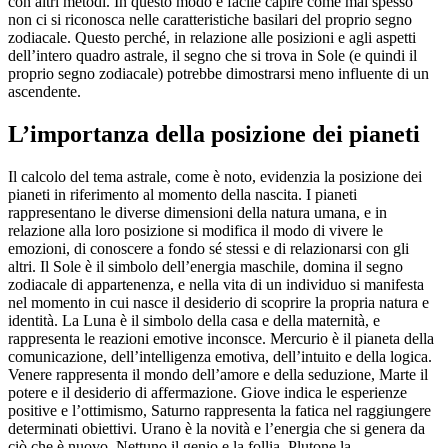
con altri metodi. In questo modo è facile capire come mai spesso
non ci si riconosca nelle caratteristiche basilari del proprio segno
zodiacale. Questo perché, in relazione alle posizioni e agli aspetti
dell’intero quadro astrale, il segno che si trova in Sole (e quindi il
proprio segno zodiacale) potrebbe dimostrarsi meno influente di un
ascendente.
L’importanza della posizione dei pianeti
Il calcolo del tema astrale, come è noto, evidenzia la posizione dei
pianeti in riferimento al momento della nascita. I pianeti
rappresentano le diverse dimensioni della natura umana, e in
relazione alla loro posizione si modifica il modo di vivere le
emozioni, di conoscere a fondo sé stessi e di relazionarsi con gli
altri. Il Sole è il simbolo dell’energia maschile, domina il segno
zodiacale di appartenenza, e nella vita di un individuo si manifesta
nel momento in cui nasce il desiderio di scoprire la propria natura e
identità. La Luna è il simbolo della casa e della maternità, e
rappresenta le reazioni emotive inconsce. Mercurio è il pianeta della
comunicazione, dell’intelligenza emotiva, dell’intuito e della logica.
Venere rappresenta il mondo dell’amore e della seduzione, Marte il
potere e il desiderio di affermazione. Giove indica le esperienze
positive e l’ottimismo, Saturno rappresenta la fatica nel raggiungere
determinati obiettivi. Urano è la novità e l’energia che si genera da
ciò che è nuovo, Nettuno il genio e la follia, Plutone la