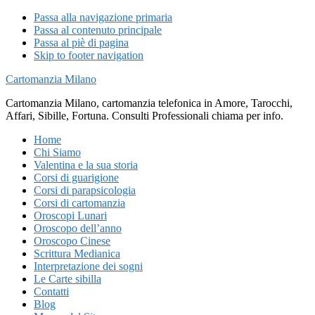
Passa alla navigazione primaria
Passa al contenuto principale
Passa al piè di pagina
Skip to footer navigation
Cartomanzia Milano
Cartomanzia Milano, cartomanzia telefonica in Amore, Tarocchi,
Affari, Sibille, Fortuna. Consulti Professionali chiama per info.
Home
Chi Siamo
Valentina e la sua storia
Corsi di guarigione
Corsi di parapsicologia
Corsi di cartomanzia
Oroscopi Lunari
Oroscopo dell’anno
Oroscopo Cinese
Scrittura Medianica
Interpretazione dei sogni
Le Carte sibilla
Contatti
Blog