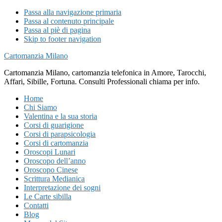
Passa alla navigazione primaria
Passa al contenuto principale
Passa al piè di pagina
Skip to footer navigation
Cartomanzia Milano
Cartomanzia Milano, cartomanzia telefonica in Amore, Tarocchi,
Affari, Sibille, Fortuna. Consulti Professionali chiama per info.
Home
Chi Siamo
Valentina e la sua storia
Corsi di guarigione
Corsi di parapsicologia
Corsi di cartomanzia
Oroscopi Lunari
Oroscopo dell’anno
Oroscopo Cinese
Scrittura Medianica
Interpretazione dei sogni
Le Carte sibilla
Contatti
Blog