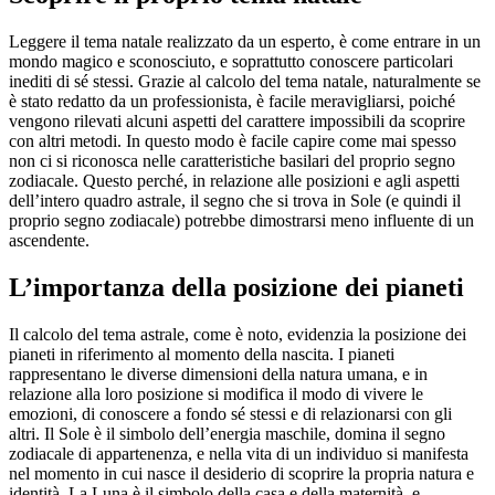
Leggere il tema natale realizzato da un esperto, è come entrare in un
mondo magico e sconosciuto, e soprattutto conoscere particolari
inediti di sé stessi. Grazie al calcolo del tema natale, naturalmente se
è stato redatto da un professionista, è facile meravigliarsi, poiché
vengono rilevati alcuni aspetti del carattere impossibili da scoprire
con altri metodi. In questo modo è facile capire come mai spesso
non ci si riconosca nelle caratteristiche basilari del proprio segno
zodiacale. Questo perché, in relazione alle posizioni e agli aspetti
dell’intero quadro astrale, il segno che si trova in Sole (e quindi il
proprio segno zodiacale) potrebbe dimostrarsi meno influente di un
ascendente.
L’importanza della posizione dei pianeti
Il calcolo del tema astrale, come è noto, evidenzia la posizione dei
pianeti in riferimento al momento della nascita. I pianeti
rappresentano le diverse dimensioni della natura umana, e in
relazione alla loro posizione si modifica il modo di vivere le
emozioni, di conoscere a fondo sé stessi e di relazionarsi con gli
altri. Il Sole è il simbolo dell’energia maschile, domina il segno
zodiacale di appartenenza, e nella vita di un individuo si manifesta
nel momento in cui nasce il desiderio di scoprire la propria natura e
identità. La Luna è il simbolo della casa e della maternità, e