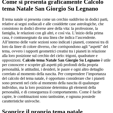
Come si presenta graficamente
Calcolo
tema Natale San Giorgio Su Legnano
Il tema natale si presenta come un cerchio suddiviso in dodici parti,
relative ai segni zodiacali e alle cosiddette case astrologiche, che
consistono in dodici diverse aree della vita: la professione, la
famiglia, le relazioni con gli altri, e così via. L’inizio della prima
casa, è contrassegnato da una linea che indica l’ascendente.
All’interno delle varie sezioni sono indicati i pianeti, connessi tra di
loro da linee di colore diverso, che corrispondono agli “aspetti” del
tema, ovvero i rapporti geometrici creatisi tra i pianeti in relazione
alla loro posizione sul cerchio del cielo: trigoni, quadrature e
opposizioni.
Calcolo tema Natale San Giorgio Su Legnano
è utile
per conoscere e scoprire gli aspetti più profondi della propria
personalità, le attitudini, i desideri, le paure e ogni altro dettaglio
correlato al momento della nascita. Per comprendere l’importanza
del calcolo del tema natale, è opportuno considerare che i pianeti
sono presenti nel cielo al momento della nascita di qualunque
individuo, ma la loro posizione determina gli elementi della
personalità, e di conseguenza il comportamento. Come è facile
capire, le combinazioni sono tantissime, e ognuna possiede
caratteristiche univoche.
Scoprire il proprio tema natale