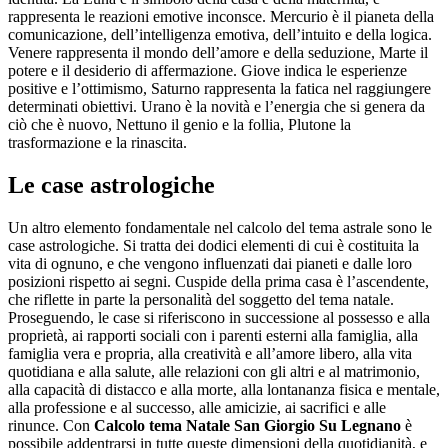
rappresenta le reazioni emotive inconsce. Mercurio è il pianeta della
comunicazione, dell’intelligenza emotiva, dell’intuito e della logica.
Venere rappresenta il mondo dell’amore e della seduzione, Marte il
potere e il desiderio di affermazione. Giove indica le esperienze
positive e l’ottimismo, Saturno rappresenta la fatica nel raggiungere
determinati obiettivi. Urano è la novità e l’energia che si genera da
ciò che è nuovo, Nettuno il genio e la follia, Plutone la
trasformazione e la rinascita.
Le case astrologiche
Un altro elemento fondamentale nel calcolo del tema astrale sono le
case astrologiche. Si tratta dei dodici elementi di cui è costituita la
vita di ognuno, e che vengono influenzati dai pianeti e dalle loro
posizioni rispetto ai segni. Cuspide della prima casa è l’ascendente,
che riflette in parte la personalità del soggetto del tema natale.
Proseguendo, le case si riferiscono in successione al possesso e alla
proprietà, ai rapporti sociali con i parenti esterni alla famiglia, alla
famiglia vera e propria, alla creatività e all’amore libero, alla vita
quotidiana e alla salute, alle relazioni con gli altri e al matrimonio,
alla capacità di distacco e alla morte, alla lontananza fisica e mentale,
alla professione e al successo, alle amicizie, ai sacrifici e alle
rinunce. Con
Calcolo tema Natale San Giorgio Su Legnano
è
possibile addentrarsi in tutte queste dimensioni della quotidianità, e