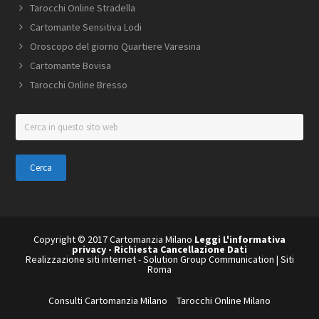
Tarocchi Online Stradella
Cartomante Sensitiva Lodi
Oroscopo del giorno Quartiere Varesina
Cartomante Bovisa
Tarocchi Online Bresso
Cerca
in
questo
sito
web
Copyright © 2017 Cartomanzia Milano
Leggi L'informativa
privacy
-
Richiesta Cancellazione Dati
Realizzazione siti internet
-
Solution Group Communication
|
Siti
Roma
Consulti Cartomanzia Milano
Tarocchi Online Milano