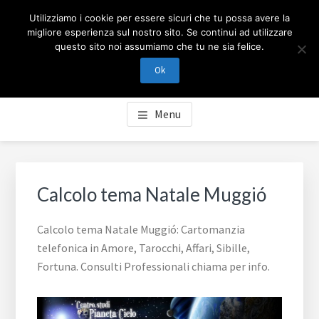
Passa
Passa
Skip
CARTOMANZIA MILANO
Utilizziamo i cookie per essere sicuri che tu possa avere la
al
al
to
migliore esperienza sul nostro sito. Se continui ad utilizzare
contenuto
piè
footer
questo sito noi assumiamo che tu ne sia felice.
Cartomanzia Milano, cartomanzia telefonica in Amore,
principale
di
navigation
Tarocchi, Affari, Sibille, Fortuna. Consulti Professionali
Ok
pagina
chiama per info.
Menu
Calcolo tema Natale Muggió
Calcolo tema Natale Muggió: Cartomanzia
telefonica in Amore, Tarocchi, Affari, Sibille,
Fortuna. Consulti Professionali chiama per info.